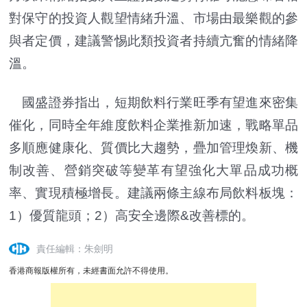
對保守的投資人觀望情緒升溫、市場由最樂觀的參
與者定價，建議警惕此類投資者持續亢奮的情緒降
溫。
國盛證券指出，短期飲料行業旺季有望進來密集
催化，同時全年維度飲料企業推新加速，戰略單品
多順應健康化、質價比大趨勢，疊加管理煥新、機
制改善、營銷突破等變革有望強化大單品成功概
率、實現積極增長。建議兩條主線布局飲料板塊：
1）優質龍頭；2）高安全邊際&改善標的。
責任編輯：朱劍明
香港商報版權所有，未經書面允許不得使用。