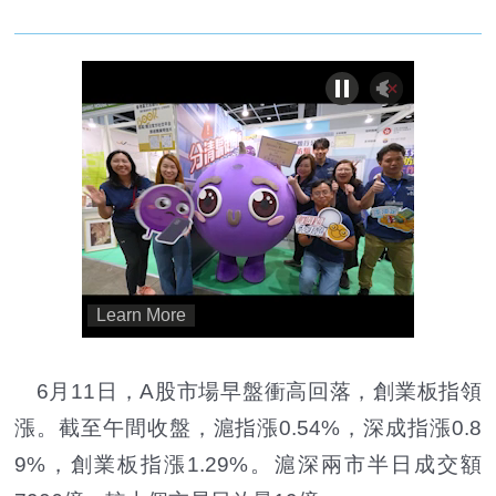
6月11日，A股市場早盤衝高回落，創業板指領
漲。截至午間收盤，滬指漲0.54%，深成指漲0.8
9%，創業板指漲1.29%。滬深兩市半日成交額