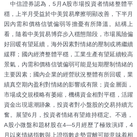
中信證券認為，5月A股市場投資者情緒整體平
穩，上半月受益於中美貿易摩擦明顯改善，下半月
因內需和價格信號偏弱等擔憂有所降溫。結構上
看，隨着中美貿易博弈步入穩態階段，市場風險偏
好回暖有望延續，海外因素對情緒的壓制或將繼續
緩釋；國內經濟整體平穩，工業生產有望延續較高
景氣，內需和價格信號偏弱可能是短期壓制情緒的
主要因素；國內企業的經營狀況整體有所回暖，業
績真空期內盈利對情緒的影響或有限；資金層面，
市場成交規模略有萎縮，機構資金相對平穩，活躍
資金出現退潮跡象，投資者對小盤股的交易持續亢
奮。展望6月，投資者情緒有望維持穩定。不過，
A股小微盤和題材股在4—5月經歷了極致演繹，4
月以來情緒指數與上證指數走勢背離可能意味着相