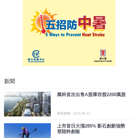
新聞
萬科首次出售A股庫存股2200萬股
香港商報
2025-06-11
上市首日大漲285% 影石創新強勢
登陸科創板