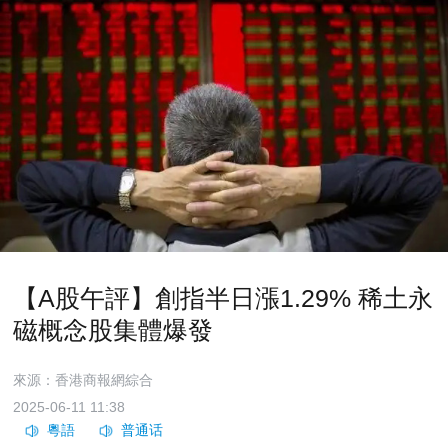
【A股午評】創指半日漲1.29% 稀土永
磁概念股集體爆發
來源：香港商報網綜合
2025-06-11 11:38