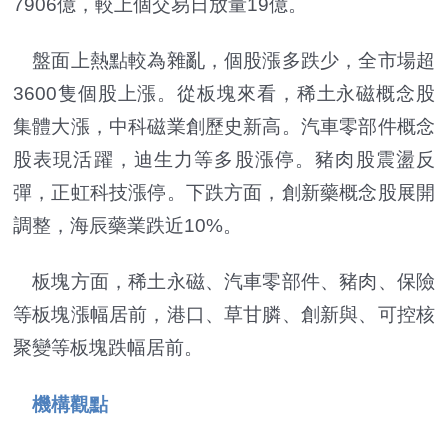
7906億，較上個交易日放量19億。
盤面上熱點較為雜亂，個股漲多跌少，全市場超
3600隻個股上漲。從板塊來看，稀土永磁概念股
集體大漲，中科磁業創歷史新高。汽車零部件概念
股表現活躍，迪生力等多股漲停。豬肉股震盪反
彈，正虹科技漲停。下跌方面，創新藥概念股展開
調整，海辰藥業跌近10%。
板塊方面，稀土永磁、汽車零部件、豬肉、保險
等板塊漲幅居前，港口、草甘膦、創新與、可控核
聚變等板塊跌幅居前。
機構觀點