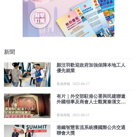
新聞
顏汶羽歡迎政府加強保障本地工人
優先就業
香港商報
2025-06-17
有片｜外交部駐港公署與民建聯邀
外國領事及商會人士觀賞秦漢文明
專題展
香港商報
2025-06-17
港鐵智慧客流系統獲國際公共交通
聯會大獎