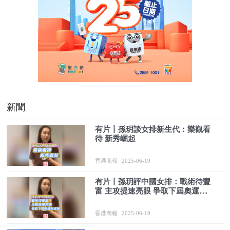
新聞
有片丨孫玥談女排新生代：樂觀看
待 新秀崛起
香港商報
2025-06-19
有片丨孫玥評中國女排：戰術待豐
富 主攻提速亮眼 爭取下屆奧運好
成績
香港商報
2025-06-19