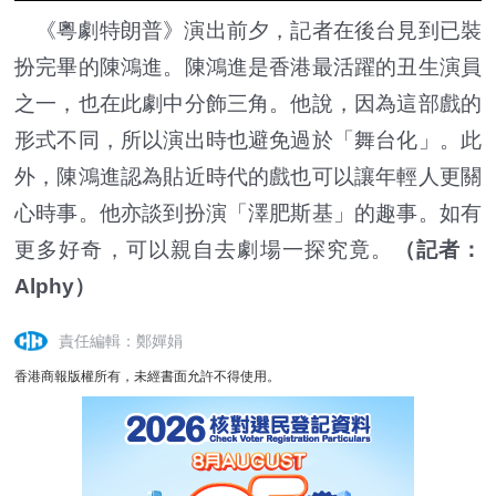
《粵劇特朗普》演出前夕，記者在後台見到已裝
扮完畢的陳鴻進。陳鴻進是香港最活躍的丑生演員
之一，也在此劇中分飾三角。他說，因為這部戲的
形式不同，所以演出時也避免過於「舞台化」。此
外，陳鴻進認為貼近時代的戲也可以讓年輕人更關
心時事。他亦談到扮演「澤肥斯基」的趣事。如有
更多好奇，可以親自去劇場一探究竟。
（記者：
Alphy）
責任編輯：鄭嬋娟
香港商報版權所有，未經書面允許不得使用。