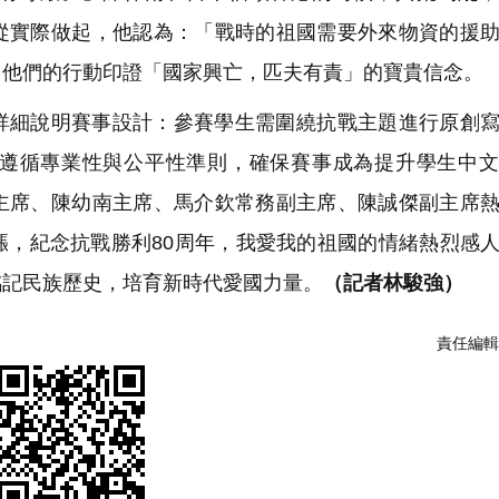
從實際做起，他認為：「戰時的祖國需要外來物資的援
」他們的行動印證「國家興亡，匹夫有責」的寶貴信念。
詳細說明賽事設計：參賽學生需圍繞抗戰主題進行原創
遵循專業性與公平性準則，確保賽事成為提升學生中文
主席、陳幼南主席、馬介欽常務副主席、陳誠傑副主席
漲，紀念抗戰勝利80周年，我愛我的祖國的情緒熱烈感
銘記民族歷史，培育新時代愛國力量。
（記者林駿強）
責任編輯