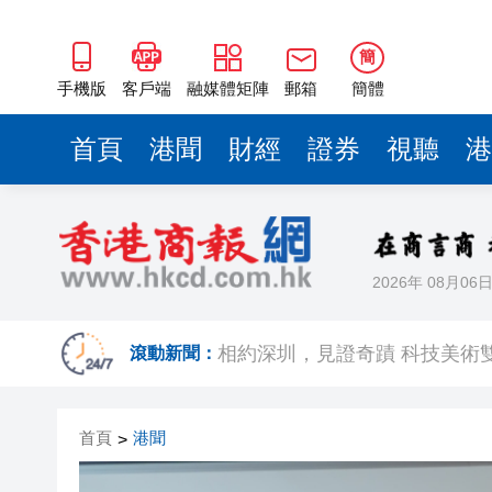
簡
手機版
客戶端
融媒體矩陣
郵箱
簡體
首頁
港聞
財經
證券
視聽
港
2026年 08月06
歐足聯：抵制國際足聯賽事立
滾動新聞：
相約深圳，見證
跑馬地私人泳池救生員涉用假證
首頁
港聞
>
特朗普否認美國彈藥短缺 稱將
美股觀望非農數據 道指跌逾百