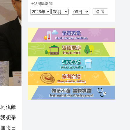
胞同仇敵
，我想爭
風吹日