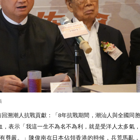
攝
南回溯潮人抗戰貢獻：「8年抗戰期間，潮汕人與全國同
血，表示「我這一生不為名不為利，就是受洋人太多氣
有尊嚴。」陳偉南在日本佔領香港的時候，兵荒馬亂，