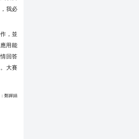
助，我必
寫作，並
應用能
熱情回答
人。大賽
：
鄭嬋娟