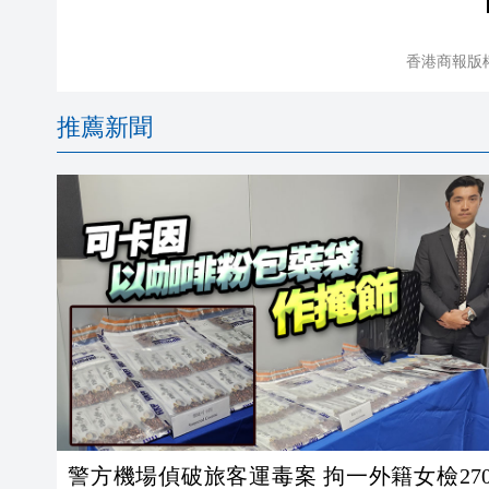
香港商報版
推薦新聞
警方機場偵破旅客運毒案 拘一外籍女檢27