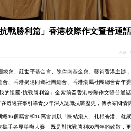
·抗戰勝利篇」香港校際作文暨普通
來源：
社團總會、莊世平基金會、陳偉南基金會、藝術香港主辦
總會、香港揭陽同鄉社團總會、香港潮屬社團總會青年
我的祖國·抗戰勝利篇」金紫荊盃香港校際作文暨普通
旨在透過賽事引導青少年深入認識抗戰歷史，傳承家國情
總46個屬會和16萬會員以「團結潮人、扎根香港、凝
次攜手各界舉辦大賽，既是對抗戰勝利80周年的致敬，