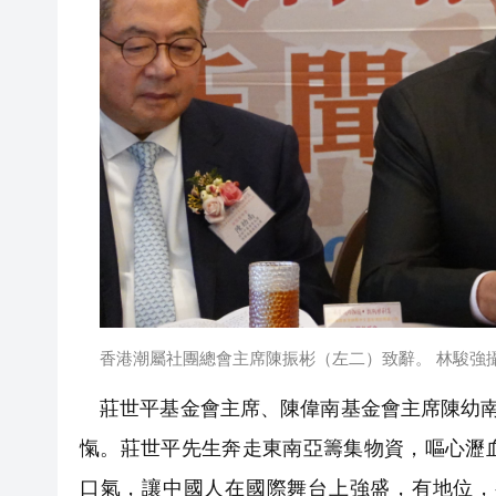
香港潮屬社團總會主席陳振彬（左二）致辭。 林駿強
莊世平基金會主席、陳偉南基金會主席陳幼
愾。莊世平先生奔走東南亞籌集物資，嘔心瀝
口氣，讓中國人在國際舞台上強盛，有地位，