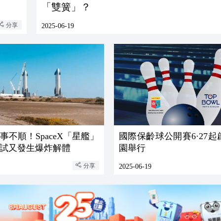
「雙簧」？
分享
2025-06-19
事不順！SpaceX「星艦」
國際保齡球公開賽6·27
試又發生爆炸解體
園舉行
分享
2025-06-19