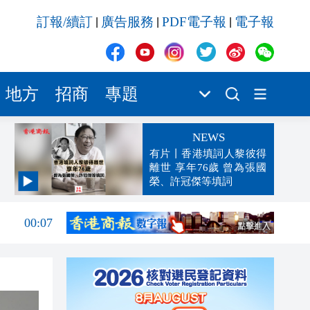
訂報/續訂
廣告服務
PDF電子報
電子報
|
|
|
地方
招商
專題
NEWS
有片丨香港填詞人黎彼得
離世 享年76歲 曾為張國
榮、許冠傑等填詞
00:19
00:07
23:38
23:35
23:17