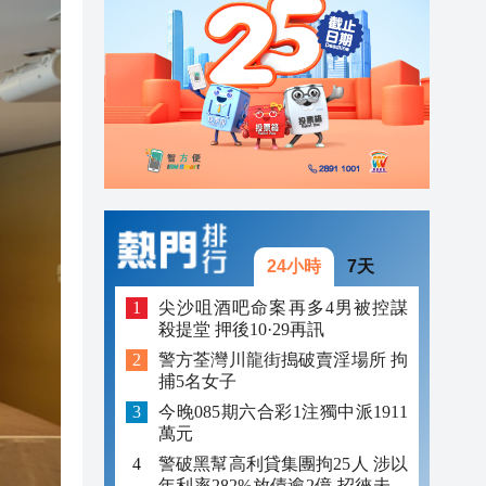
23:12
23:12
23:00
24小時
7天
尖沙咀酒吧命案再多4男被控謀
殺提堂 押後10·29再訊
警方荃灣川龍街搗破賣淫場所 拘
捕5名女子
今晚085期六合彩1注獨中派1911
萬元
警破黑幫高利貸集團拘25人 涉以
年利率282%放債逾2億 招徠未成