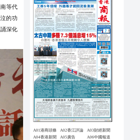
偉南等代
泣的功
朗誦深化