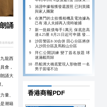
年追數
涂謹申據報獲發還護照 已到英國
與家人團聚
在澳門的士拾獲相機及電池據為
己有 港人夫婦再入境時被捕
話朗誦
新一批銀債每手1萬元 保底息高
達4.25厘 8月21日起可申購 發行
金額最多550億
沙田警區8·30合併 田心分區將併
香港商報網
入沙田分區及馬鞍山分區
拜仁公開訓練 變了簽名放題 球
迷滿載而歸
，九龍西
昂船洲大橋底驚現人形物體 一名
委員會，
男子當場不治
話朗誦大
懷。
香港商報PDF
聚力量、
更是潮籍