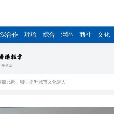
深合作
評論
綜合
灣區
商社
文化
日
星期四
場不變
奇蹟 科技美術雙館比鄰，聯手提升城市文化魅力
件 食環署勒令關閉報警處理
嚴懲發表叛國言論的「爆料者」
點