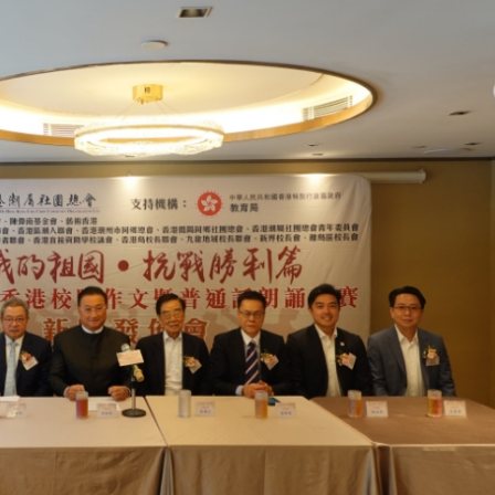
正遇晚高峰 情況危急 鐵騎交警一路開道護送
危駕被捕
飲食正在毀掉很多老人的晚年健康