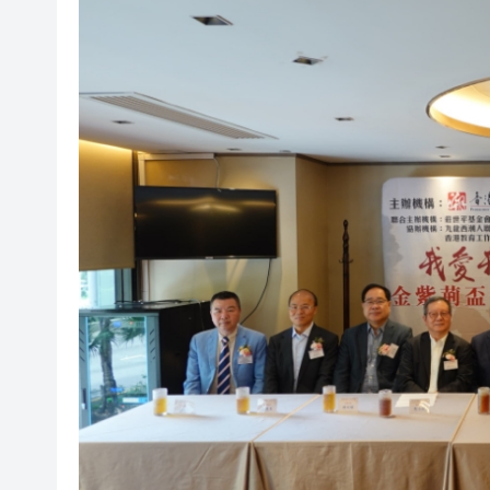
有片丨孕婦羊水破裂即將臨盆 
東涌巴士撞電單車 巴士司機涉
有片丨清淡不等於吃素！ 清淡