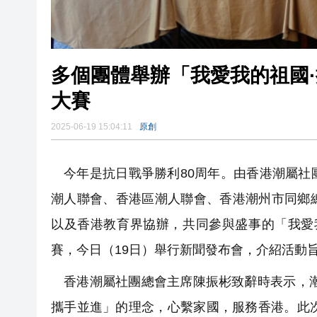
多個團體舉辦「我愛我的祖國
大賽
2025-06-19 15:04:11
原創
今年是抗日戰爭勝利80周年。由香港潮屬
潮人聯會、香港區潮人聯會、香港潮州市同鄉
以及香港教育界協辦，共同參與盛事的「我愛
賽，今日（19日）舉行新聞發布會，介紹活動
香港潮屬社團總會主席陳振彬致辭時表示，潮
攜手並進」的理念，心繫家國，服務香港。此