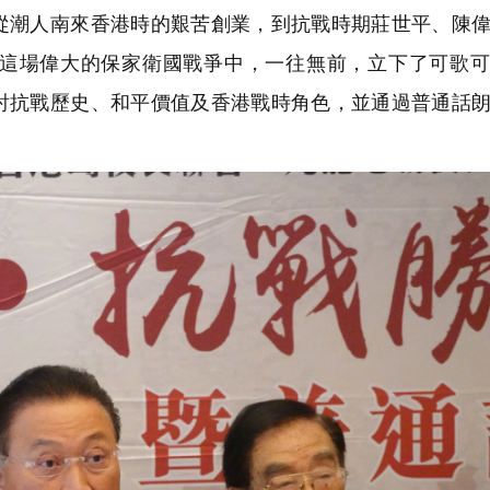
從潮人南來香港時的艱苦創業，到抗戰時期莊世平、陳
這場偉大的保家衛國戰爭中，一往無前，立下了可歌可
討抗戰歷史、和平價值及香港戰時角色，並通過普通話