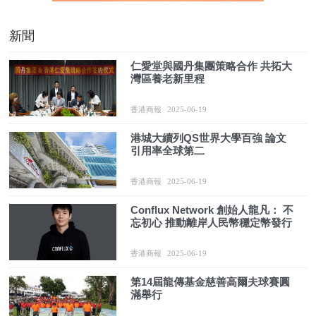
新聞
仁愛堂與國丹集團策略合作 共拓大
灣區養老新里程
香港商報
2025-06-19
港城大續列QS世界大學百強 論文
引用率全球第二
香港商報
2025-06-19
Conflux Network 創始人龍凡： 不
忘初心 推動離岸人民幣穩定幣發行
香港商報
2025-06-19
第14屆龍傳基金慈善高爾夫球賽圓
滿舉行