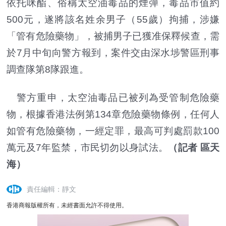
依托咪酯、俗稱太空油毒品的煙彈，毒品市值約
500元，遂將該名姓余男子（55歲）拘捕，涉嫌
「管有危險藥物」，被捕男子已獲准保釋候查，需
於7月中旬向警方報到，案件交由深水埗警區刑事
調查隊第8隊跟進。
警方重申，太空油毒品已被列為受管制危險藥
物，根據香港法例第134章危險藥物條例，任何人
如管有危險藥物，一經定罪，最高可判處罰款100
萬元及7年監禁，市民切勿以身試法。
（記者 區天
海）
責任編輯：靜文
香港商報版權所有，未經書面允許不得使用。