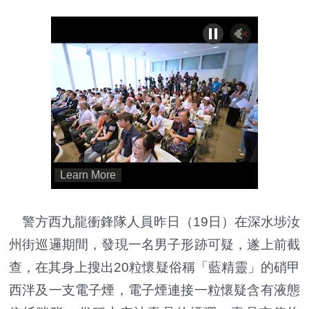
警方西九龍衝鋒隊人員昨日（19日）在深水埗汝
州街巡邏期間，發現一名男子形跡可疑，遂上前截
查，在其身上搜出20粒懷疑俗稱「藍精靈」的硝甲
西泮及一支電子煙，電子煙連接一粒懷疑含有液態