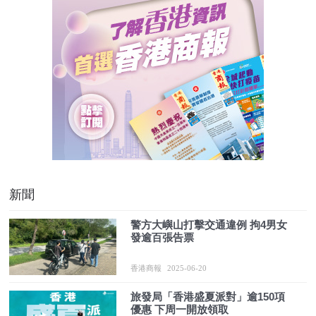
新聞
警方大嶼山打擊交通違例 拘4男女
發逾百張告票
香港商報
2025-06-20
旅發局「香港盛夏派對」逾150項
優惠 下周一開放領取