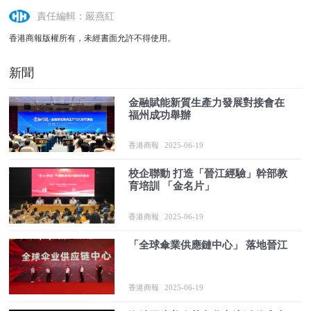
責任編輯：嚴燕紅
香港商報版權所有，未經書面允許不得使用。
新聞
金融賦能新質生產力發展對接會在
福州成功舉辦
香港商報
2025-06-19
校企聯動 打造「晉江經驗」幹部教
育培訓 「金名片」
香港商報
2025-06-19
「全球傘業供應鏈中心」 落地晉江
香港商報
2025-06-19