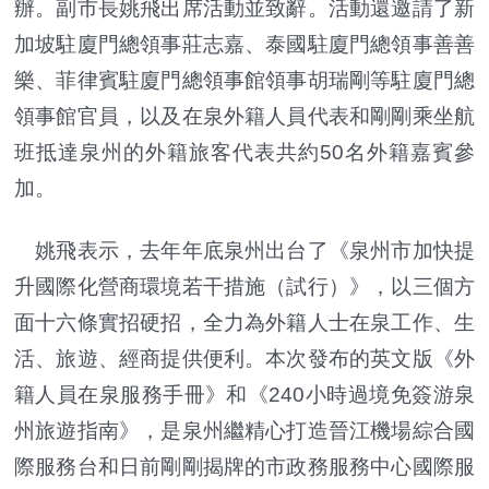
辦。副市長姚飛出席活動並致辭。活動還邀請了新
加坡駐廈門總領事莊志嘉、泰國駐廈門總領事善善
樂、菲律賓駐廈門總領事館領事胡瑞剛等駐廈門總
領事館官員，以及在泉外籍人員代表和剛剛乘坐航
班抵達泉州的外籍旅客代表共約50名外籍嘉賓參
加。
姚飛表示，去年年底泉州出台了《泉州市加快提
升國際化營商環境若干措施（試行）》，以三個方
面十六條實招硬招，全力為外籍人士在泉工作、生
活、旅遊、經商提供便利。本次發布的英文版《外
籍人員在泉服務手冊》和《240小時過境免簽游泉
州旅遊指南》，是泉州繼精心打造晉江機場綜合國
際服務台和日前剛剛揭牌的市政務服務中心國際服