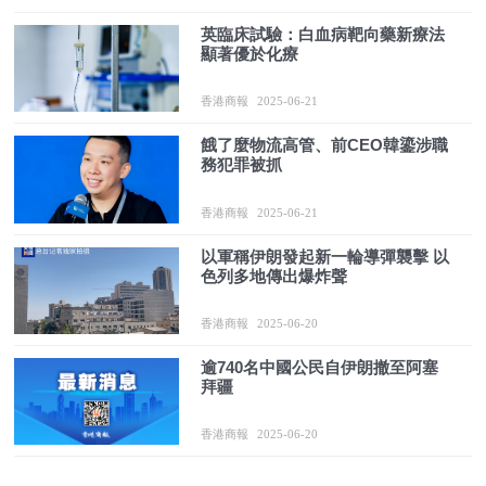
英臨床試驗：白血病靶向藥新療法
顯著優於化療
香港商報
2025-06-21
餓了麼物流高管、前CEO韓鎏涉職
務犯罪被抓
香港商報
2025-06-21
以軍稱伊朗發起新一輪導彈襲擊 以
色列多地傳出爆炸聲
香港商報
2025-06-20
逾740名中國公民自伊朗撤至阿塞
拜疆
香港商報
2025-06-20