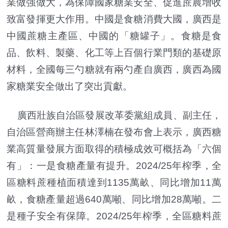
業做強做大，為保障國家糖業安全、促進蔗農增收
致富發揮更大作用。中國是食糖消費大國，廣西是
中國蔗糖主產區、中國的「糖罐子」。食糖是食
品、飲料、製藥、化工等上百個行業門類的基礎原
材料，全國每三勺糖就有兩勺產自廣西，廣西為國
家糖業安全做出了突出貢獻。
廣西壯族自治區發展改革委黨組成員、副主任，
自治區營商辦主任林澤楠在發布會上表示，廣西糖
業高質量發展方面取得的積極成效可概括為「六個
有」：一是食糖產量有提升。2024/25年榨季，全
區糖料蔗種植面積達到1135萬畝、同比增加11萬
畝，食糖產量超過640萬噸、同比增加28萬噸。二
是種子安全有保障。2024/25年榨季，全區糖料蔗