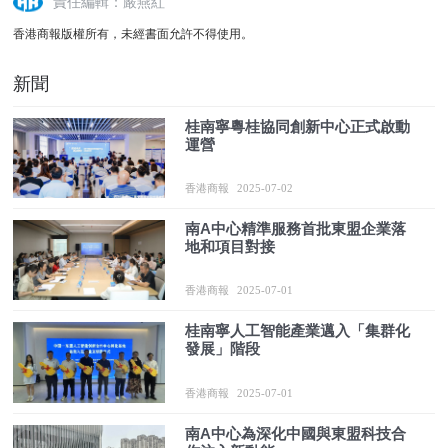
責任編輯：嚴燕紅
香港商報版權所有，未經書面允許不得使用。
新聞
桂南寧粵桂協同創新中心正式啟動
運營
香港商報
2025-07-02
南A中心精準服務首批東盟企業落
地和項目對接
香港商報
2025-07-01
桂南寧人工智能產業邁入「集群化
發展」階段
香港商報
2025-07-01
南A中心為深化中國與東盟科技合