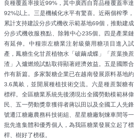
良種覆蓋率接近99%，其中廣西自育品種覆蓋率達
92%以上。三是機械化水平有驚喜。近兩個榨季，
累計支持建設分步式機收示範基地69個，推動建成
分步式機收服務點、除雜中心235個。四是產業鏈
有延伸。中糧崇左糖業注射級藥用糖項目進入試
產，鳳糖生化甘蔗植物水「破繭成蝶」「蔗葉換蔗
渣」入爐燃燒試點取得顯著經濟效益。五是國際合
作有新篇。多家製糖企業已在越南發展原料基地約
3.6萬畝，並開展種植技術交流。六是種蔗製糖有
標桿。全區糖業系統先後湧現出全國勞動模範林偉
民、五一勞動獎章獲得者蔣以田以及全國工人先鋒
號遷江糖廠農務科技術組、星星糖廠制煉車間等一
批先進集體和優秀個人，為我區糖業發展立起了標
桿、樹好了榜樣。