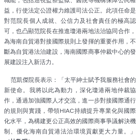
職能，包括巡視監察監獄、醫院等機構保障公民權
益，行使法定公證權力維護司法公正。此項任命是
對范院長個人成就、公信力及社會責任的極高認
可，也凸顯范院長在推進瓊港兩地法治協同合作，
為海南自貿港對接國際規則上發揮的重要作用，不
斷為自貿港法治建設，海南國際商事仲裁中心的發
展建設注入新活力。
范凱傑院長表示：「太平紳士賦予我服務社會的
新使命。我將以此為動力，深化瓊港兩地仲裁協
作，通過加強國際人才交流，進一步對接國際通行
的規則與實踐，帶領HIAC持續提升專業化與國際
化水平，為構建更公正高效的國際商事爭議解決機
制、優化海南自貿港法治環境貢獻更大力量。」