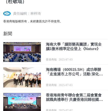
（杜敬琨）
責任編輯：林梓琦
香港商報版權所有，未經書面允許不得使用。
新聞
海南大學「腦部樂高圖譜」實現全
腦1微米精準定位登上《Nature》
香港商報
2025-07-03
海南機場（600515.SH）成功舉辦
「走進滬市上市公司」活動 深化投
資者交流
香港商報
2025-07-03
香港海南青年聯合會第二屆會董會
就職典禮舉行 共慶香港回歸祖國28
周年
香港商報
2025-07-02