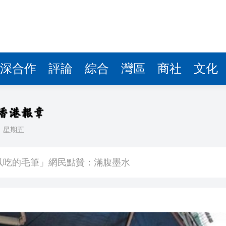
深合作
評論
綜合
灣區
商社
文化
日
星期五
首日早盤漲逾七成
以吃的毛筆」網民點贊：滿腹墨水
樹 監控記錄「起飛瞬間」
度強勢反彈
牽頭臨床研究的1類創新藥成功入選《自然》雜誌年度榜