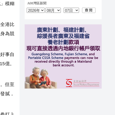
成」模糊
「全港比
怪身為競
好事自
15億。
場。但至
的發膩，
拳打上