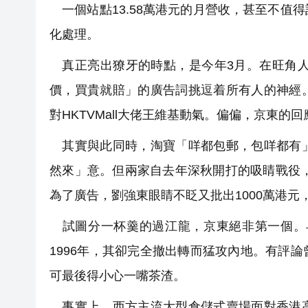
一個站點13.58萬港元的月營收，甚至不值
化處理。
真正亮出獠牙的時點，是今年3月。在旺角人
價，買貴就賠」的廣告詞挑逗着所有人的神經
對HKTVMall大佬王維基動氣。偏偏，京東的
其實與此同時，淘寶「咩都包郵，包咩都有」
然來」意。但兩家自去年深秋開打的吸睛戰役，
為了廣告，劉強東眼睛不眨又批出1000萬港元
試圖分一杯羹的過江龍，京東絕非第一個。早
1996年，其卻完全撤出轉而猛攻內地。有評
可最後得小心一嘴茶渣。
事實上，西方主流大型倉儲式賣場面對香港高