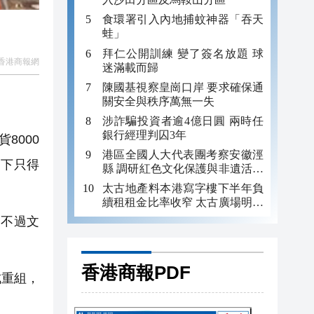
食環署引入內地捕蚊神器「吞天
蛙」
拜仁公開訓練 變了簽名放題 球
香港商報網
迷滿載而歸
陳國基視察皇崗口岸 要求確保通
關安全與秩序萬無一失
涉詐騙投資者逾4億日圓 兩時任
銀行經理判囚3年
8000
港區全國人大代表團考察安徽涇
部下只得
縣 調研紅色文化保護與非遺活態
傳承
太古地產料本港寫字樓下半年負
續租租金比率收窄 太古廣場明年
轉正
不過文
香港商報PDF
成重組，