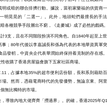
或明或暗的聯合排擠行動。據說，當初家樂福的供貨商
一明晃晃的「二選一」。此外，地頭蛇們最擅長的手法
或暗各種競爭手段層出不窮，《走麥城》成了必然的戲碼
3支，且在不同階段扮演不同角色。自1840年起至上世
話事；80年代後以李嘉誠長和係為代表的本地華資異軍
鮮活食品發軔，中資央企代表華潤始終保持着克制的存在感
次性收購了香港房屋協會旗下五家社區商場。
11，占據本地35%的超市便利店份額，長和系則藉助
的市場。然而，憑藉電商時代的先發優勢，無論京東、阿
這個無比獨特的市場。
導致內地大佬齊齊「撈過界」。的確，香港2025年Q