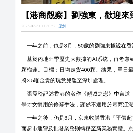
【港商觀察】劉強東，歡迎來
2025-07-31 17:30:52
原創
一年之前，也是8月，50歲的劉強東據說在香
基於內地旺季歷史大數據的AI系統，再考慮到
顆榴蓮。目標：日均走貨400顆。結果，單日最
將3.5噸金貴的玩意兒運至深圳處理。
張愛玲記述香港的名作《傾城之戀》中言道：
學才女慣用的修辭手法，顯然不適用於電商江
一年之後，仍是8月，京東收購香港「平價超
而超市運營及批發業務則轉移至新業務實體。