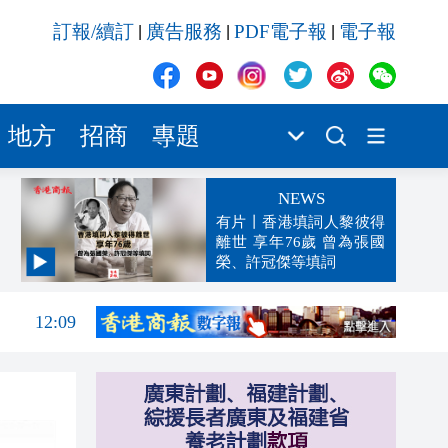
訂報/續訂
廣告服務
PDF電子報
電子報
|
|
|
地方
招商
專題
NEWS
有片丨香港填詞人黎彼得
離世 享年76歲 曾為張國
榮、許冠傑等填詞
12:29
12:09
12:03
11:56
單
11:47