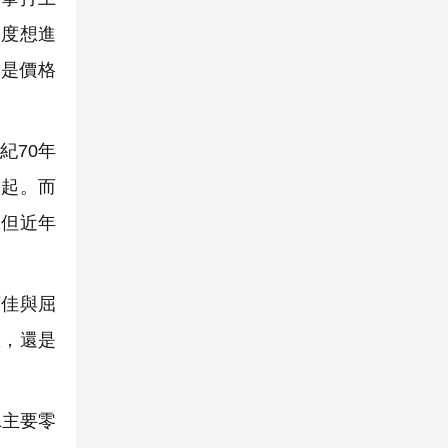
一度想進
是價格
。
紀70年
突起。而
。但近年
百佳與屈
里，還是
1主要零