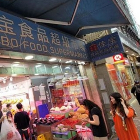
業板指漲1.75%
女婆山發現遺體
徵關稅」