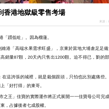
到香港地獄級零售考場
來源：
港「躀低咗」。因為榴蓮。
維港「高端水果需求旺盛」，京東於當地大埔倉足足備貨
高銷量87顆，20天內只售出1200顆。迫不得已，劉的
在這誇張的城裡，就是栽個跟頭，只怕也比別處痛些。
湖上「好打得」的東哥。
市之王」佳寶的實際運作將正式展開一一佳寶母公司完
京東，占據後者七成股權。