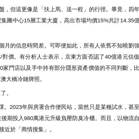
盤，但這更像是「扶上馬、送一程」的行徑。畢竟，四
團中心15層工業大廈，高出市場均價15%共計14.35
個月的信息時間差。可即便如此，所有人依舊不知曉劉
少對價。有分析人士表示，京東方面否認了40億港元估
90家門店以及手中持有部分隱形資產價值的不同判斷，
珠澳大橋冷鏈牌照。
來了。
。2023年與房署合作便民站，當然只是某種試水，甚
在後期投入980萬港元升級負壓防臭冷櫃。而且，以物流
也接近於「商情搜集」。