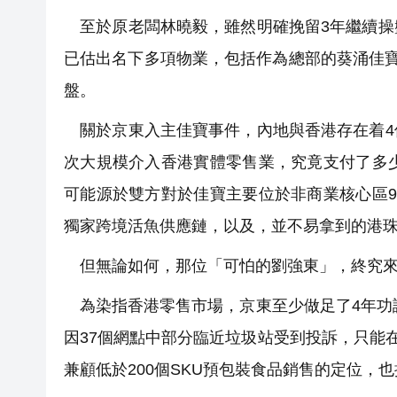
至於原老闆林曉毅，雖然明確挽留3年繼續操
已估出名下多項物業，包括作為總部的葵涌佳寶集
盤。
關於京東入主佳寶事件，內地與香港存在着4
次大規模介入香港實體零售業，究竟支付了多
可能源於雙方對於佳寶主要位於非商業核心區
獨家跨境活魚供應鏈，以及，並不易拿到的港
但無論如何，那位「可怕的劉強東」，終究
為染指香港零售市場，京東至少做足了4年功課
因37個網點中部分臨近垃圾站受到投訴，只能
兼顧低於200個SKU預包裝食品銷售的定位，