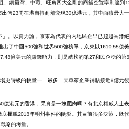
咀、銅鑼灣、中環、旺角四大金剛的商舖空置率則達到12
出售23間在港自持商舖套現30億港元，其中面積最大
」。以實力論，京東為代表的內地民企早已超越香港絕
了中國500強和世界500強榜單，京東以1610.55億
7.48億美元的賺錢能力，則是總榜的第27和民企榜的第
場史詩級的較量—一最多一天單家企業補貼接近8億元
650億港元的香港，果真是一塊肥肉嗎？有北京權威人士
底擺脫2018年明州事件的陰影。其目前很多決策，既
來戰略的考量。