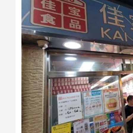
【A股午評】三大指數集體上漲 創
58歲男子失蹤半月 今於馬鞍山
A股多家光伏龍頭回應「美國加