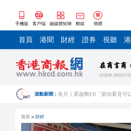
簡
手機版
客戶端
融媒體矩陣
郵箱
簡體
首頁
港聞
財經
證券
視聽
港
2026年 08月07
【新股最前線】拿森科技上市
滾動新聞：
有片〡霍啟剛FB「當你看見可
有片｜重慶一隧道口驚現飛車上
首頁
財經
>
【股市風向標】大模型雙雄再
深圳市第三人民醫院盧洪洲教授