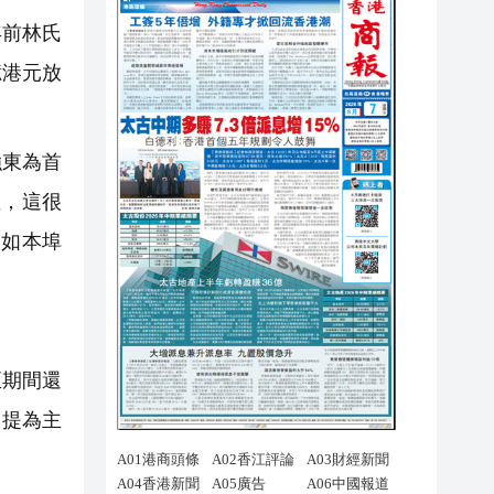
年前林氏
億港元放
強東為首
值，這很
比如本埠
至期間還
自提為主