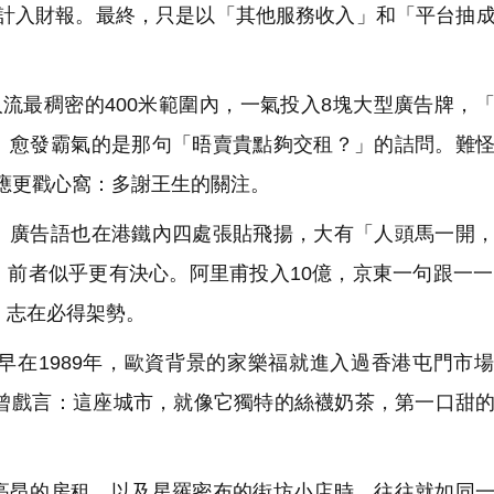
得計入財報。最終，只是以「其他服務收入」和「平台抽
流最稠密的400米範圍內，一氣投入8塊大型廣告牌，
。愈發霸氣的是那句「晤賣貴點夠交租？」的詰問。難
回應更戳心窩：多謝王生的關注。
廣告語也在港鐵內四處張貼飛揚，大有「人頭馬一開，
前者似乎更有決心。阿里甫投入10億，京東一句跟一一
，志在必得架勢。
在1989年，歐資背景的家樂福就進入過香港屯門市
論曾戲言：這座城市，就像它獨特的絲襪奶茶，第一口甜
昂的房租，以及星羅密布的街坊小店時，往往就如同一