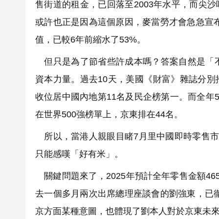
售街道的租金，已回落至2003年水平，而尖沙
或許也正是因為這個原因，麥當勞才會急急宣布
值，已較6年前縮水了53%。
但只是為了節省些許成本嗎？答案自然是「不
資本力量。過去10天，美國《財富》雜誌分別推出
收位居中國內地第11名及民企榜第一。而全年5
在世界500強榜單上，京東排在44名。
所以，當港人親眼目睹7月里中國即時零售市
只能感嘆「好有米」。
關鍵問題來了，2025年預計全年零售金額4
去一個多月兩次出席總理座談會的劉強東，已徹
京方面某種意圖，也體現了劉本人對於京東未