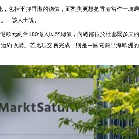
，包括平抑香港的物價，而劉則更想把香港當作一塊磨
為」，該人士說。
億歐元約合180億人民幣總價，向總部位於杜塞爾多夫
有股東邀約收購。若此項交易完成，則是中國電商出海歐洲