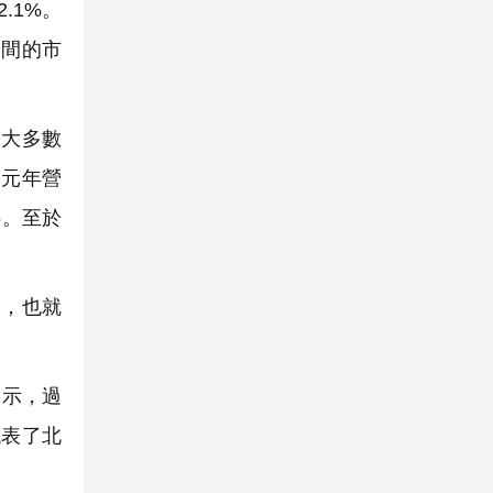
.1%。
一間的市
大多數
美元年營
6。至於
後，也就
表示，過
代表了北