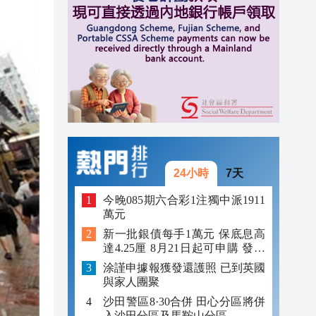
11:40
11:35
11:30
24小時
7天
今晚085期六合彩1注獨中派1911
萬元
新一批銀債每手1萬元 保底息高
達4.25厘 8月21日起可申購 發行
金額最多550億
涂謹申據報獲發還護照 已到英國
與家人團聚
沙田警區8·30合併 田心分區將併
入沙田分區及馬鞍山分區