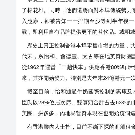
了棉花堆。同時，他們還將面對本埠傳統勢力
入惠康，卻被告知一一排期至少等到半年後一
戰，即利用自有品牌提供更平的替代品。或明
歷史上真正控制香港本埠零售市場的力量，共計
代末，系怡和、會德豐、太古等在地英資財團
從1962年運營「三趟快車」供應香港80%
來，其亦開始發力。特別是去年末24億港元一
截至目前，怡和通過牛奶國際控制的惠康及7.
臣氏以28%位居次席。雙寡頭合計占去63%
美團、拼多多，內地民營資本現在也開始窺伺
有香港業內人士指，目前不斷下探的商舖租金，