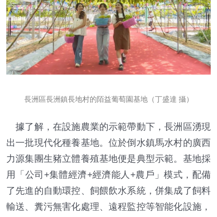
長洲區長洲鎮長地村的陌益葡萄園基地（丁盛達 攝）
據了解，在設施農業的示範帶動下，長洲區湧現
出一批現代化種養基地。位於倒水鎮馬水村的廣西
力源集團生豬立體養殖基地便是典型示範。基地採
用「公司+集體經濟+經濟能人+農戶」模式，配備
了先進的自動環控、飼餵飲水系統，併集成了飼料
輸送、糞污無害化處理、遠程監控等智能化設施，