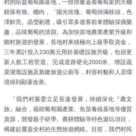
村的陌益葡萄園基地，一排排覆蓋着葡萄架的大棚
錯落有致。棚內，「陽光玫瑰」葡萄掛滿枝頭，色
澤鮮亮、晶瑩剔透，吸引眾多遊客前來體驗採摘樂
趣，品味葡萄的清甜。為加快當地農業產業升級和
鄉村旅遊的發展，長地村來積極向上級爭取資金，
三年累計投入230萬元用於基礎設施升級，包括更
新人飲工程管道、完成道路硬化2000米、增設蔬
菜灌溉設施及新建旅遊公廁等，村容村貌和人居環
境得到顯著改善。
「我們村黨委立足長遠發展，持續深化『農文
旅』融合，藉助葡萄園產業、魚苗養殖基地等優質
資源，開發親子研學、農耕體驗等特色遊玩項目，
構建起覆蓋全村的生態旅遊網絡。目前，我們村民