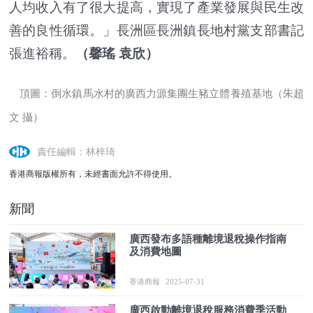
人均收入有了很大提高，實現了產業發展與民生改
善的良性循環。」長洲區長洲鎮長地村黨支部書記
張進裕稱。
（馨瑤 袁欣）
頂圖：倒水鎮馬水村的廣西力源集團生豬立體養殖基地（朱超
文 攝）
責任編輯：林梓琦
香港商報版權所有，未經書面允許不得使用。
新聞
廣西發布多語種離境退稅操作指南
及消費地圖
香港商報
2025-07-31
廣西啟動離境退稅服務消費季活動