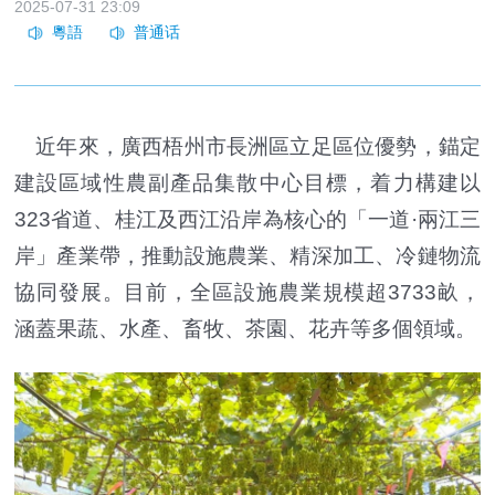
2025-07-31 23:09
近年來，廣西梧州市長洲區立足區位優勢，錨定
建設區域性農副產品集散中心目標，着力構建以
323省道、桂江及西江沿岸為核心的「一道·兩江三
岸」產業帶，推動設施農業、精深加工、冷鏈物流
協同發展。目前，全區設施農業規模超3733畝，
涵蓋果蔬、水產、畜牧、茶園、花卉等多個領域。