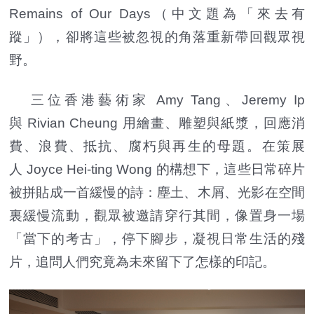
Remains of Our Days（中文題為「來去有
蹤」），卻將這些被忽視的角落重新帶回觀眾視
野。
三位香港藝術家 Amy Tang、Jeremy Ip
與 Rivian Cheung 用繪畫、雕塑與紙漿，回應消
費、浪費、抵抗、腐朽與再生的母題。在策展
人 Joyce Hei-ting Wong 的構想下，這些日常碎片
被拼貼成一首緩慢的詩：塵土、木屑、光影在空間
裏緩慢流動，觀眾被邀請穿行其間，像置身一場
「當下的考古」，停下腳步，凝視日常生活的殘
片，追問人們究竟為未來留下了怎樣的印記。