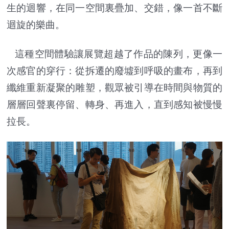
生的迴響，在同一空間裏疊加、交錯，像一首不斷
迴旋的樂曲。
這種空間體驗讓展覽超越了作品的陳列，更像一
次感官的穿行：從拆遷的廢墟到呼吸的畫布，再到
纖維重新凝聚的雕塑，觀眾被引導在時間與物質的
層層回聲裏停留、轉身、再進入，直到感知被慢慢
拉長。