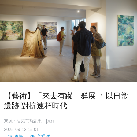
【藝術】「來去有蹤」群展 ：以日常
遺跡 對抗速朽時代
來源：香港商報副刊
原創
2025-09-12 15:01