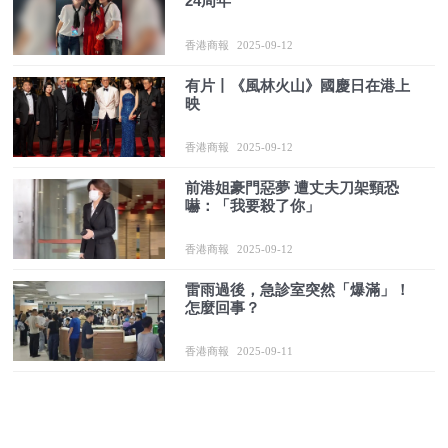
24周年
香港商報
2025-09-12
有片丨《風林火山》國慶日在港上
映
香港商報
2025-09-12
前港姐豪門惡夢 遭丈夫刀架頸恐
嚇：「我要殺了你」
香港商報
2025-09-12
雷雨過後，急診室突然「爆滿」！
怎麼回事？
香港商報
2025-09-11