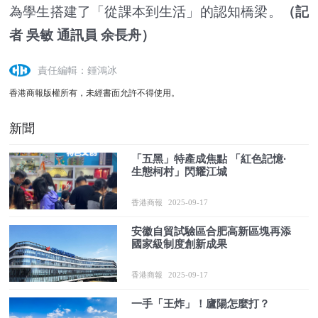
為學生搭建了「從課本到生活」的認知橋梁。
（記
者 吳敏 通訊員 余長舟）
責任編輯：鍾鴻冰
香港商報版權所有，未經書面允許不得使用。
新聞
「五黑」特產成焦點 「紅色記憶·
生態柯村」閃耀江城
香港商報
2025-09-17
安徽自貿試驗區合肥高新區塊再添
國家級制度創新成果
香港商報
2025-09-17
一手「王炸」！廬陽怎麼打？