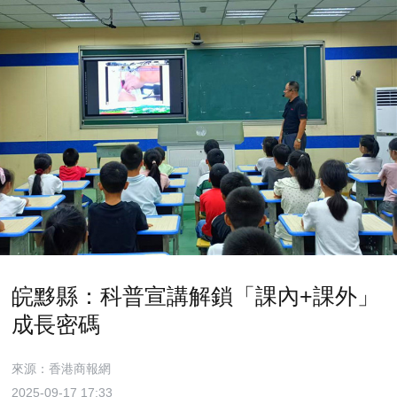
皖黟縣：科普宣講解鎖「課內+課外」
成長密碼
來源：香港商報網
2025-09-17 17:33