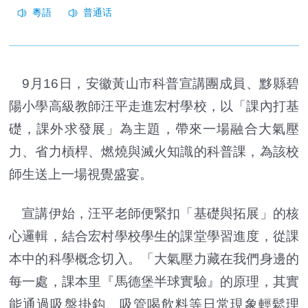
9月16日，安徽黃山市科普宣講團成員、黟縣碧
陽小學高級教師汪平走進宏村學校，以「課內打基
礎，課外求發展」為主題，帶來一場融合大氣壓
力、省力槓桿、燃燒與滅火知識的科普課，為該校
師生送上一場視覺盛宴。
宣講伊始，汪平老師便緊扣「基礎與拓展」的核
心邏輯，結合宏村學校學生的課堂學習進度，從課
本中的科學概念切入。「大氣壓力藏在我們身邊的
每一處，課本里『馬德堡半球實驗』的原理，其實
能通過吸盤掛鈎、吸管喝飲料等日常現象輕鬆理