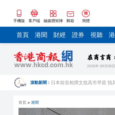
簡
手機版
客戶端
融媒體矩陣
郵箱
簡體
首頁
港聞
財經
證券
視聽
港
2026年 08月08
港區省級政協聯誼會組織「慶祝
日本前首相撰文批高市早苗 指
滾動新聞：
有片丨星爺媽咪現身《功夫女足
首頁
港聞
>
有片丨迪麗熱巴驚喜現身香港 高
超萬名「嘗鮮客」赴河源萬綠湖