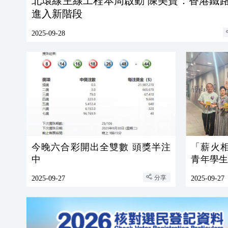
北環線主線工程本周啟動 陳美寶：香港鐵
進入新階段
2025-09-28
今晚六合彩開出全雙數 頭獎半注
「薪火
中
青年學
攝影展隆
分享
2025-09-27
2025-09-27