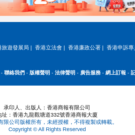
港旅遊發展局
|
香港立法會
|
香港廉政公署
|
香港申訴專
-
聯絡我們
-
版權聲明
-
法律聲明
-
廣告服務
-
網上訂報
-
承印人、出版人：香港商報有限公司
地址：香港九龍觀塘道332號香港商報大廈
有限公司版權所有，未經授權，不得複製或轉載。
Copyright © All Rights Reserved