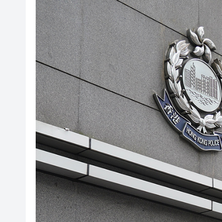
央媒省媒灣區媒體採風團走進
107支隊伍，持續5日，中國合
吳可畏：用「五字訣」與「三