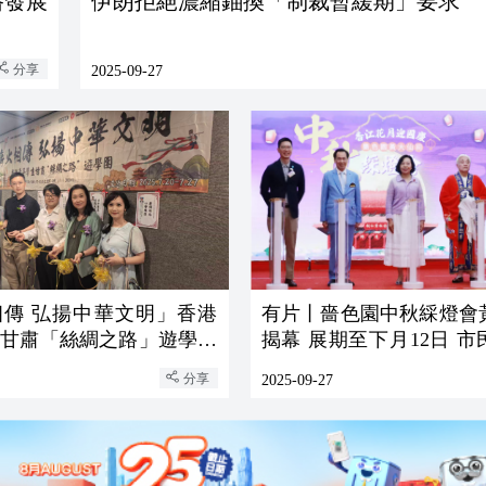
路發展
伊朗拒絕濃縮鈾換「制裁暫緩期」要求
分享
2025-09-27
相傳 弘揚中華文明」香港
有片丨嗇色園中秋綵燈會
生甘肅「絲綢之路」遊學團
揭幕 展期至下月12日 
重開幕
入場
分享
2025-09-27