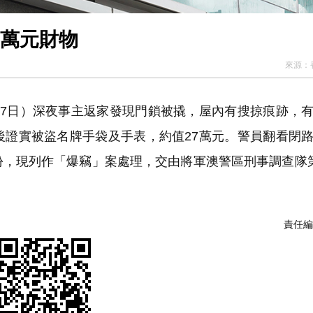
7萬元財物
來源：
7日）深夜事主返家發現門鎖被撬，屋內有搜掠痕跡，
後證實被盜名牌手袋及手表，約值27萬元。警員翻看閉
份，現列作「爆竊」案處理，交由將軍澳警區刑事調查隊
責任編