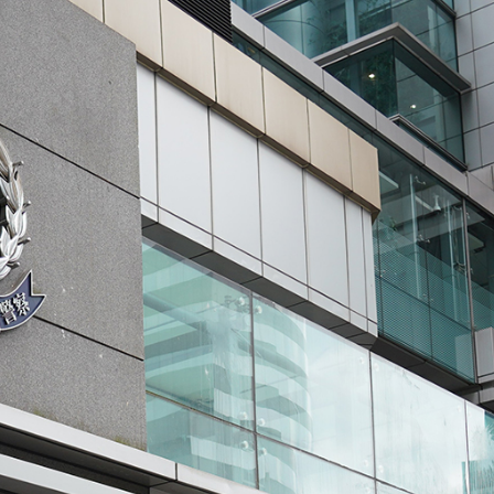
河源
唱協會第19屆合唱節在中山啟幕
種美」破譯合唱音色密碼