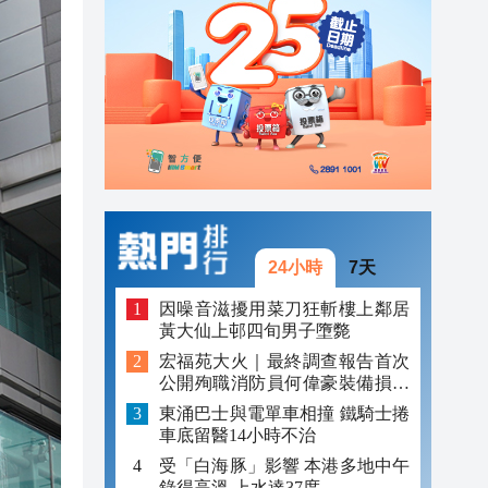
23:05
22:51
22:33
24小時
7天
因噪音滋擾用菜刀狂斬樓上鄰居
黃大仙上邨四旬男子墮斃
宏福苑大火｜最終調查報告首次
公開殉職消防員何偉豪裝備損毀
照片
東涌巴士與電單車相撞 鐵騎士捲
車底留醫14小時不治
受「白海豚」影響 本港多地中午
錄得高溫 上水達37度