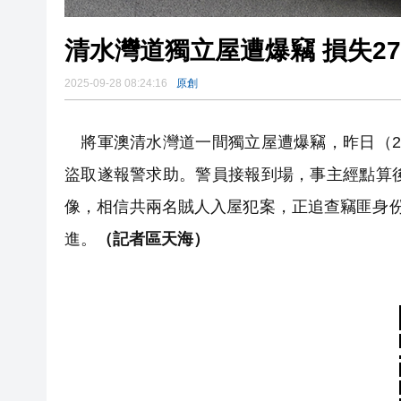
清水灣道獨立屋遭爆竊 損失2
2025-09-28 08:24:16
原創
將軍澳清水灣道一間獨立屋遭爆竊，昨日（2
盜取遂報警求助。警員接報到場，事主經點算
像，相信共兩名賊人入屋犯案，正追查竊匪身
進。
（記者區天海）