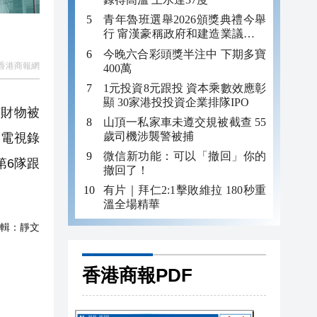
青年魯班選舉2026頒獎典禮今舉
行 甯漢豪稱政府和建造業議會做
好培訓工作
今晚六合彩頭獎半注中 下期多寶
香港商報網
400萬
1元投資8元跟投 資本乘數效應彰
顯 30家港投投資企業排隊IPO
有財物被
山頂一私家車未遵交規被截查 55
歲司機涉襲警被捕
路電視錄
微信新功能：可以「撤回」你的
第6隊跟
撤回了！
有片｜拜仁2:1擊敗維拉 180秒重
溫全場精華
輯：
靜文
香港商報PDF