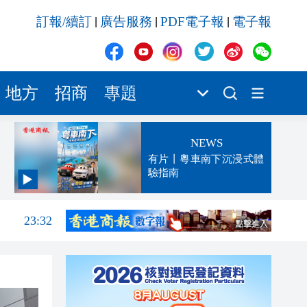
訂報/續訂
廣告服務
PDF電子報
電子報
|
|
|
地方
招商
專題
NEWS
有片丨粵車南下沉浸式體
驗指南
23:52
23:32
23:27
23:13
23:06