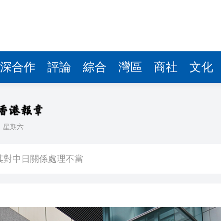
深合作
評論
綜合
灣區
商社
文化
日
星期六
中國共產黨成立105周年名家作品展」觀展活動
其對中日關係處理不當
》謝票場 親切揮手力挺兒子
馬尾配白T 美麗明豔
，在湖光山色間大飽「口福+眼福」