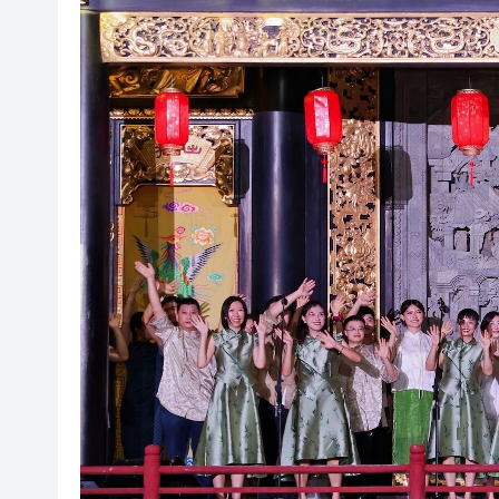
有片丨孕婦羊水破裂即將臨盆 
東涌巴士撞電單車 巴士司機涉
有片丨清淡不等於吃素！ 清淡