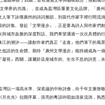
今已連續舉辦了四屆，旨在通過文學與藝術結合，推動城
文學界的共識」，並成為荔灣區重要文化品牌。「廣州
文人筆下詠嘆廣州的詩詞雅韻，到當代作家字裡行間流
着的詩集。發起『文學漫步』，正是要為詩人與作家們
次與城市血脈的深度對話。我們希望通過一次次具體的
珠江的潮汐——讓創作者們真正『走進』他們筆下的風
之低語的生命體。期待『廣州文學漫步』能持續成為一
『凝視』西關，讓屬於這座城市的、生生不息的詩意，
灣以一場高水準、深底蘊的中秋詩會，向千年文脈致敬
《月光光》拉開序幕，清亮的粵語吟唱如清泉流淌，熟