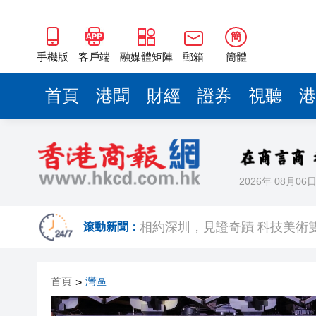
簡
手機版
客戶端
融媒體矩陣
郵箱
簡體
首頁
港聞
財經
證券
視聽
港
2026年 08月06
歐足聯：抵制國際足聯賽事立
相約深圳，見證
滾動新聞：
跑馬地私人泳池救生員涉用假證
首頁
灣區
>
特朗普否認美國彈藥短缺 稱將
美股觀望非農數據 道指跌逾百