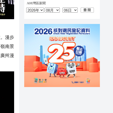
旅。漫步
的嶺南景
在廣州漫