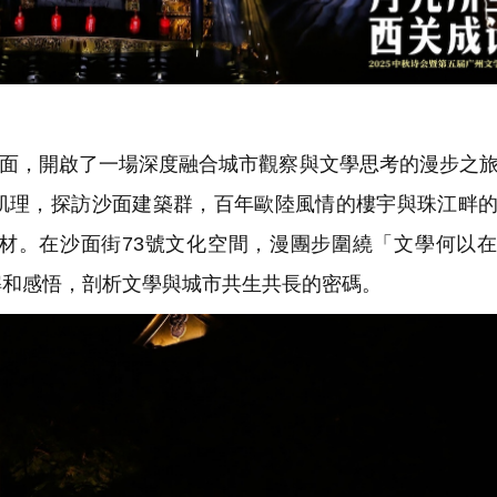
沙面，開啟了一場深度融合城市觀察與文學思考的漫步之
肌理，探訪沙面建築群，百年歐陸風情的樓宇與珠江畔
材。在沙面街73號文化空間，漫團步圍繞「文學何以
解和感悟，剖析文學與城市共生共長的密碼。