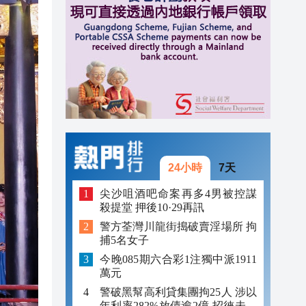
23:12
23:12
23:00
24小時
7天
尖沙咀酒吧命案再多4男被控謀
殺提堂 押後10·29再訊
警方荃灣川龍街搗破賣淫場所 拘
捕5名女子
今晚085期六合彩1注獨中派1911
萬元
警破黑幫高利貸集團拘25人 涉以
年利率282%放債逾2億 招徠未成