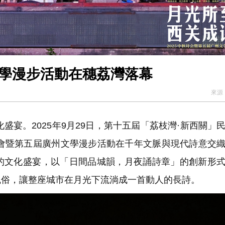
文學漫步活動在穗荔灣落幕
來源
宴。2025年9月29日，第十五屆「荔枝灣·新西關」
詩會暨第五屆廣州文學漫步活動在千年文脈與現代詩意交
的文化盛宴，以「日間品城韻，月夜誦詩章」的創新形
風俗，讓整座城市在月光下流淌成一首動人的長詩。