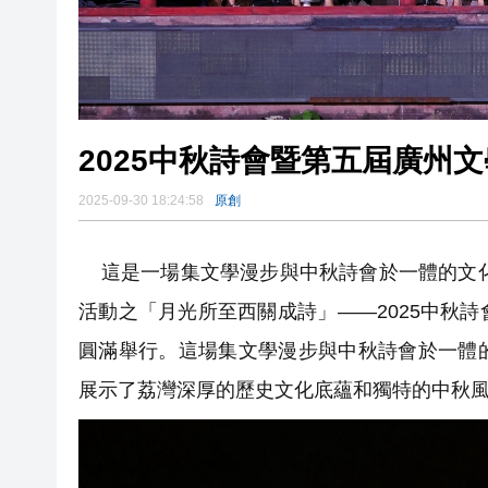
2025中秋詩會暨第五屆廣州
2025-09-30 18:24:58
原創
這是一場集文學漫步與中秋詩會於一體的文化盛
活動之「月光所至西關成詩」——2025中秋
圓滿舉行。這場集文學漫步與中秋詩會於一體
展示了荔灣深厚的歷史文化底蘊和獨特的中秋