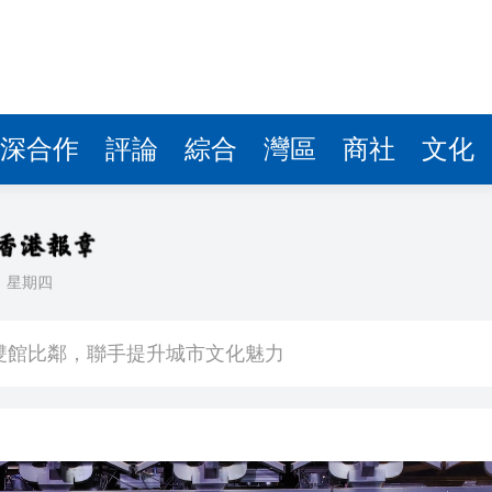
深合作
評論
綜合
灣區
商社
文化
日
星期四
場不變
奇蹟 科技美術雙館比鄰，聯手提升城市文化魅力
件 食環署勒令關閉報警處理
嚴懲發表叛國言論的「爆料者」
點