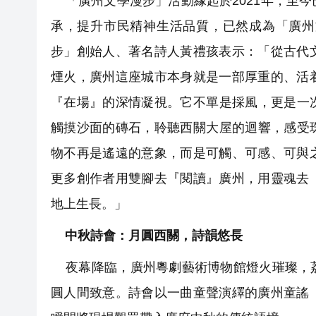
「廣州文學漫步」活動緣起於2021年，至
承，提升市民精神生活品質，已然成為「廣州
步」創始人、著名詩人黃禮孩表示：「從古代
煙火，廣州這座城市本身就是一部厚重的、活
『在場』的深情凝視。它不單是採風，更是一
觸摸沙面的磚石，聆聽西關大屋的迴響，感受
物不再是遙遠的意象，而是可觸、可感、可與
更多創作者用雙腳去『閱讀』廣州，用靈魂去
地上生長。」
中秋詩會：月圓西關，詩韻悠長
夜幕降臨，廣州粵劇藝術博物館燈火璀璨，荔
圓人間致意。詩會以一曲童聲演繹的廣州童謠