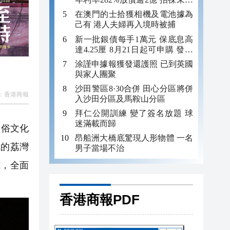
年追數
在澳門的士拾獲相機及電池據為
己有 港人夫婦再入境時被捕
新一批銀債每手1萬元 保底息高
達4.25厘 8月21日起可申購 發行
金額最多550億
涂謹申據報獲發還護照 已到英國
與家人團聚
沙田警區8·30合併 田心分區將併
：
香港商報
入沙田分區及馬鞍山分區
拜仁公開訓練 變了簽名放題 球
迷滿載而歸
民俗文化
昂船洲大橋底驚現人形物體 一名
織的荔灣
男子當場不治
式，全面
香港商報PDF