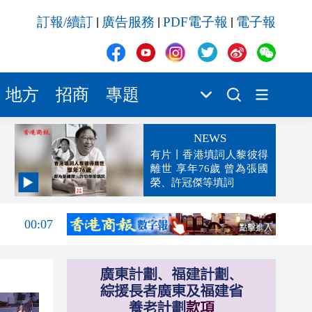
訂報/續訂
廣告服務
PDF電子報
電子報
|
|
|
地方
招商
專題
NEWS
有片丨香港填詞人黎彼得
離世 享年76歲 曾為張國
榮、許冠傑等填詞
00:19
00:07
23:38
23:35
23:17