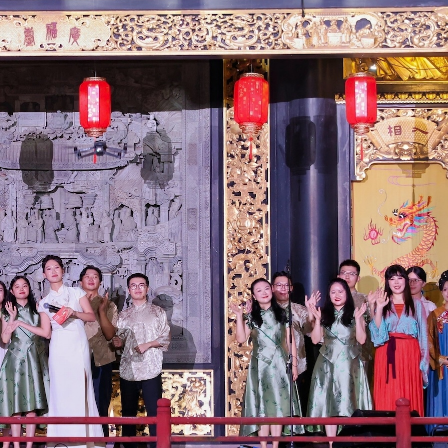
正遇晚高峰 情況危急 鐵騎交警一路開道護送
危駕被捕
飲食正在毀掉很多老人的晚年健康