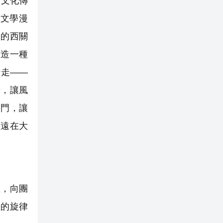
市文化傳
文學漫
淌的西關
創造一種
行走——
景，讓風
扇門，讓
永遠在大
，向團
悉的旋律