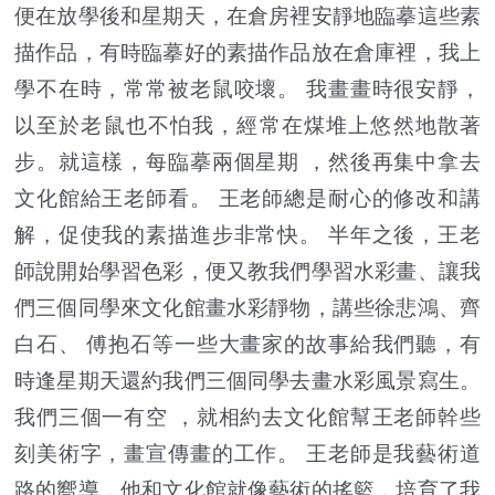
便在放學後和星期天，在倉房裡安靜地臨摹這些素
描作品，有時臨摹好的素描作品放在倉庫裡，我上
學不在時，常常被老鼠咬壞。 我畫畫時很安靜，
以至於老鼠也不怕我，經常在煤堆上悠然地散著
步。就這樣，每臨摹兩個星期 ，然後再集中拿去
文化館給王老師看。 王老師總是耐心的修改和講
解，促使我的素描進步非常快。 半年之後，王老
師說開始學習色彩，便又教我們學習水彩畫、讓我
們三個同學來文化館畫水彩靜物，講些徐悲鴻、齊
白石、 傅抱石等一些大畫家的故事給我們聽，有
時逢星期天還約我們三個同學去畫水彩風景寫生。
我們三個一有空 ，就相約去文化館幫王老師幹些
刻美術字，畫宣傳畫的工作。 王老師是我藝術道
路的嚮導，他和文化館就像藝術的搖籃，培育了我