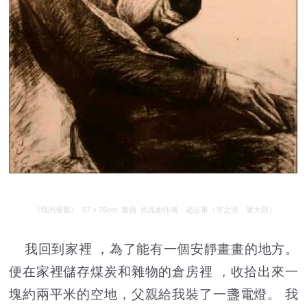
《我的母親》 57 × 76cm 素描 作品創作者：趙志軍（字之境，號大郡）
我回到家裡 ，為了能有一個安靜畫畫的地方。
便在家裡儲存煤炭和雜物的倉房裡 ，收拾出來一
塊約兩平米的空地，父親給我裝了一盞電燈。 我