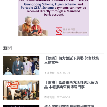
新聞
【娛樂】傳方媛誕下男嬰 郭富城第
三度當爸
香港商報
2025-09-30
【送禮】匯聚東西方珍稀古玩藝術
品 本報攜典亞藝博送門票
香港商報
2025-09-30
第六屆深圳寶安魔術藝術周落幕