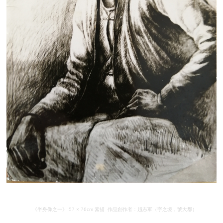
《半身像之一》 57 × 76cm 素描 作品創作者：趙志軍（字之境，號大郡）