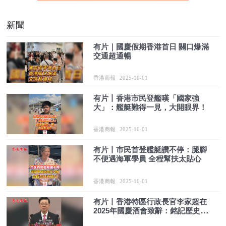
新聞
有片｜國慶假期香港首日 關口爆滿
交通超通暢
香港商報
2025-10-01
有片丨香港市民登艦嘆「國家強
大」：艦艇難得一見，大開眼界！
香港商報
2025-10-01
有片丨市民首登艦艇讚不停：腿腳
不便遇海軍學員 全程幫扶太貼心
香港商報
2025-10-01
有片丨香港特區行政長官李家超在
2025年國慶酒會致辭：銘記歷史 展
望未來