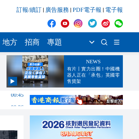
訂報/續訂
廣告服務
PDF電子報
電子報
|
|
|
地方
招商
專題
NEWS
有片丨實力出圈！中國機
器人正在「承包」英國零
售貨架
00:45
00:26
00:16
「豹
23:58
23:45