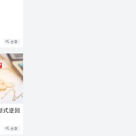
分享
買斷式逆回
分享