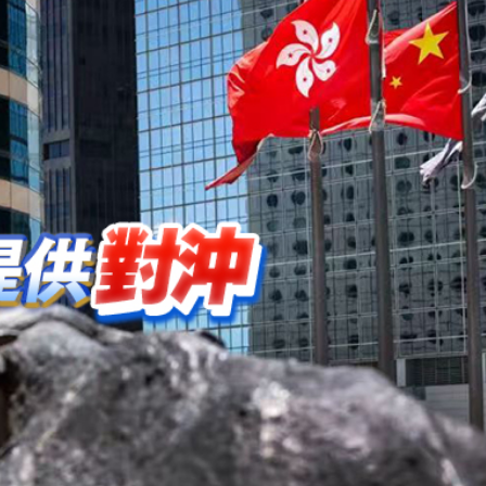
程式賬戶
品 便利灣區居民
將粉嶺揮桿 為香港行畫圓滿句號