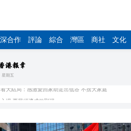
深合作
評論
綜合
灣區
商社
文化
日
星期五
看大結局：感激愛回家助走出低谷 不捨大家庭
人入場 票尾經濟成效顯現
圓廠
銀髮男團「大四喜」：十年深厚情誼 有歡亦有淚 緬懷