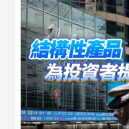
社署籲市民提防偽冒社署通訊
李家超：鼓勵保險業開發跨境產
車路士主帥星