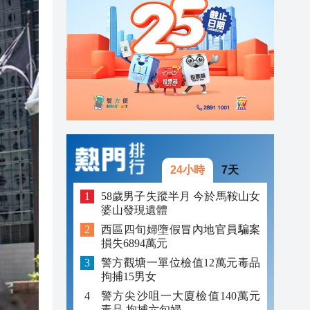
23:38
23:29
23:21
24小時
7天
58歲男子失蹤半月 今於馬鞍山女
婆山發現遺體
西區四旬婦墮假冒內地官員騙案
損失6894萬元
警方觀塘一單位檢值12萬元毒品
拘捕15男女
警方尖沙咀一大廈檢值140萬元
毒品 拘捕六旬婦