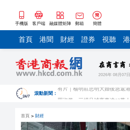
簡
手機版
客戶端
融媒體矩陣
郵箱
簡體
首頁
港聞
財經
證券
視聽
港
2026年 08月07
有片｜楊明莊思明大婚後急返港
羅淑佩：三場足球賽事逾12萬
滾動新聞：
SK海力士斥逾3000億建兩座晶
首頁
財經
>
有片丨【《愛回家》迎大結局】
叔」黎彼得
入境處反非法勞工行動拘12人