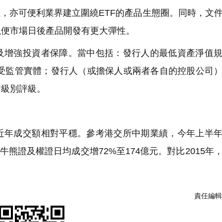
檻，亦可便利業界建立圍繞ETF的產品生態圈。同時，文
以便市場日後產品開發有更大彈性。
增強投資者保障。當中包括：發行人的最低資產淨值規
為受監管實體；發行人（或擔保人或兩者各自的控股公司
資級別評級。
年成交額相對平穩。參考港交所中期業績，今年上半年
、牛熊證及權證日均成交增72%至174億元。對比2015年
責任編輯