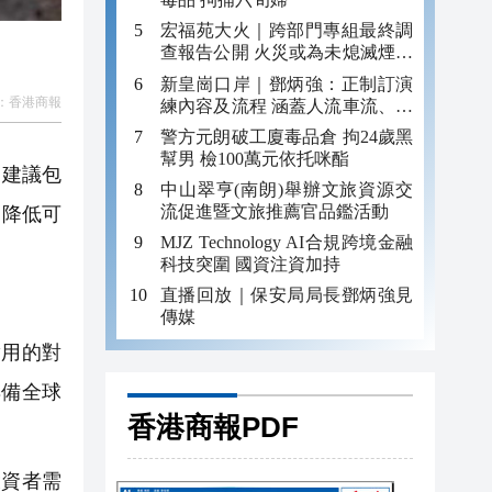
宏福苑大火｜跨部門專組最終調
查報告公開 火災或為未熄滅煙頭
引發
新皇崗口岸｜鄧炳強：正制訂演
：
香港商報
練內容及流程 涵蓋人流車流、緊
急應變等
警方元朗破工廈毒品倉 拘24歲黑
幫男 檢100萬元依托咪酯
的建議包
中山翠亨(南朗)舉辦文旅資源交
流促進暨文旅推薦官品鑑活動
，降低可
MJZ Technology AI合規跨境金融
。
科技突圍 國資注資加持
直播回放｜保安局局長鄧炳強見
傳媒
用的對
具備全球
香港商報PDF
資者需