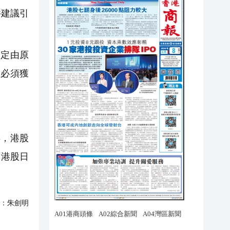
件建議引
定由原
）必須獲
，港股
，港股日
：
朱劍明