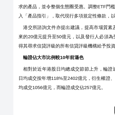
求的產品，並令整個生態圈受惠。調整ETF門
入「產品指引」，取代現行多項規定性條款，
港交所諮詢文件亦提出建議，提高市場質素及
來的20億元提升至50億元，以及發行人必須
得其尋求信貸評級的所有信貸評級機構給予投
輪證佔大市比例較10年前遜色
相對於近年港股日均總成交節節上升，輪證近
日均成交按年增118%至2402億元，衍生權證
均成交1056億元，而輪證成交佔257億元。