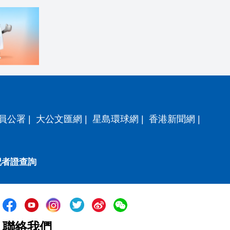
員公署
|
大公文匯網
|
星島環球網
|
香港新聞網
|
記者證查詢
聯絡我們