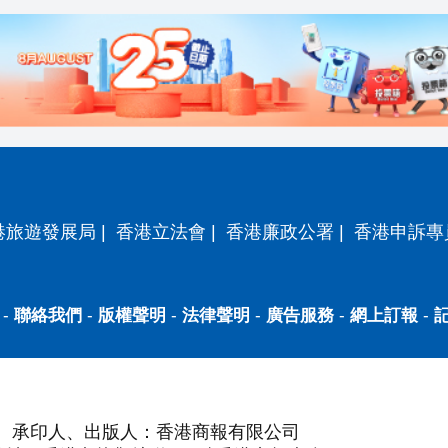
港旅遊發展局
|
香港立法會
|
香港廉政公署
|
香港申訴專
-
聯絡我們
-
版權聲明
-
法律聲明
-
廣告服務
-
網上訂報
-
承印人、出版人：香港商報有限公司