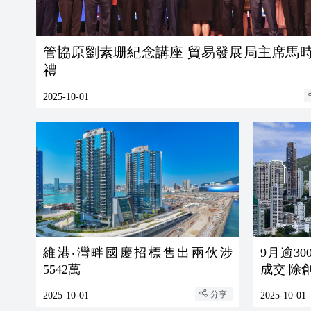
管協原劉素珊紀念講座 貿易發展局主席馬
禮
2025-10-01
維港‧灣畔國慶招標售出兩伙涉
9月逾3
5542萬
成交 除
分享
2025-10-01
2025-10-01