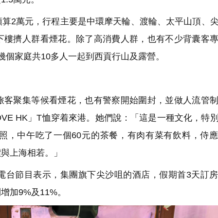
算2萬元，行程主要是中環摩天輪、渡輪、太平山頂、
下樓擠人群看煙花。除了高消費人群，也有不少背囊客
幾個家庭共10多人一起到西貢行山及露營。
客聚集等候看煙花，也有警察開始圍封，並做人流管制
OVE HK」T恤穿着來港。她們說：「這是一種文化，特
照，中午吃了一個60元的茶餐，有肉有菜有飲料，侍
價與上海相若。」
台節目表示，集團旗下尖沙咀的酒店，假期首3天訂房
增加9%及11%。