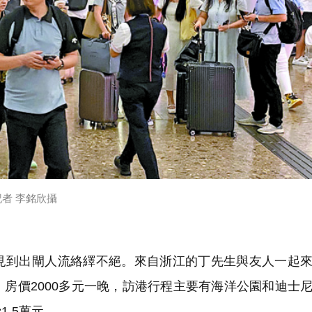
者 李銘欣攝
到出閘人流絡繹不絕。來自浙江的丁先生與友人一起來
房價2000多元一晚，訪港行程主要有海洋公園和迪士
.5萬元。