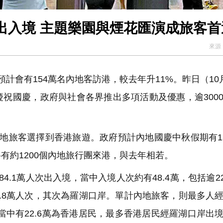
次出入境 主題樂園與煙花匯演成旅客首
來源
會有154萬名內地客訪港，較去年升11%。昨日（10
祝國慶，政府與社會各界推出多項活動及優惠，逾300
地旅客選擇到香港旅遊。政府預計內地國慶中秋假期有1
有約1200個內地旅行團來港，與去年相若。
1萬人次出入境，當中入境人次約有48.4萬，包括逾22
.8萬人次，其次為羅湖口岸。單計內地旅客，則最多人
，當中有22.6萬為香港居民，最多香港居民經羅湖口岸出