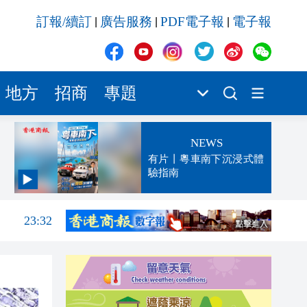
訂報/續訂
廣告服務
PDF電子報
電子報
|
|
|
地方
招商
專題
NEWS
有片丨粵車南下沉浸式體
驗指南
23:52
23:32
23:27
23:13
23:06