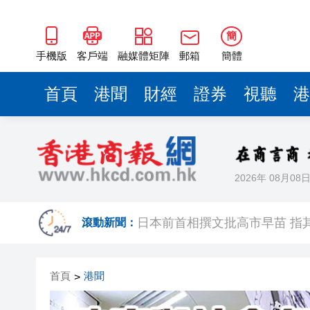
簡
手機版
客戶端
融媒體矩陣
郵箱
簡體
首頁
港聞
財經
證券
視聽
港
2026年 08月08
港區省級政協聯誼會組織「慶祝
日本前首相撰文批高市早苗 指
滾動新聞：
有片丨星爺媽咪現身《功夫女足
首頁
港聞
>
有片丨迪麗熱巴驚喜現身香港 高
超萬名「嘗鮮客」赴河源萬綠湖