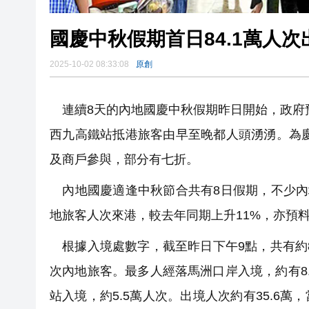
國慶中秋假期首日84.1萬人
2025-10-02 08:33:08
原創
連續8天的內地國慶中秋假期昨日開始，政府預計
西九高鐵站抵港旅客由早至晚都人頭湧湧。為慶
及商戶參與，部分有七折。
內地國慶適逢中秋節合共有8日假期，不少內
地旅客人次來港，較去年同期上升11%，亦預料
根據入境處數字，截至昨日下午9點，共有約84.
次內地旅客。最多人經落馬洲口岸入境，約有8
站入境，約5.5萬人次。出境人次約有35.6萬