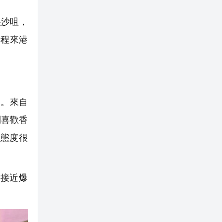
尖沙咀，
專程來港
。來自
別喜歡香
應態度很
接近爆