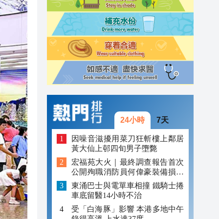
23:05
22:51
22:33
24小時
7天
因噪音滋擾用菜刀狂斬樓上鄰居
黃大仙上邨四旬男子墮斃
宏福苑大火｜最終調查報告首次
公開殉職消防員何偉豪裝備損毀
照片
東涌巴士與電單車相撞 鐵騎士捲
車底留醫14小時不治
受「白海豚」影響 本港多地中午
錄得高溫 上水達37度