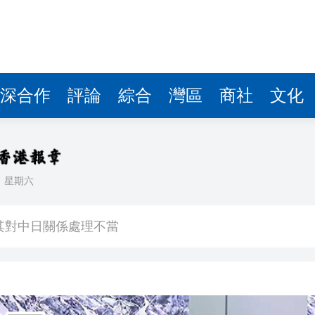
深合作
評論
綜合
灣區
商社
文化
日
星期六
中國共產黨成立105周年名家作品展」觀展活動
其對中日關係處理不當
》謝票場 親切揮手力挺兒子
馬尾配白T 美麗明豔
，在湖光山色間大飽「口福+眼福」