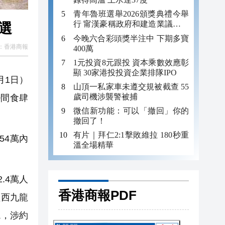
青年魯班選舉2026頒獎典禮今舉
行 甯漢豪稱政府和建造業議會做
選
好培訓工作
今晚六合彩頭獎半注中 下期多寶
：
香港商報
400萬
1元投資8元跟投 資本乘數效應彰
顯 30家港投投資企業排隊IPO
月1日）
山頂一私家車未遵交規被截查 55
歲司機涉襲警被捕
0間食肆
微信新功能：可以「撤回」你的
撤回了！
有片｜拜仁2:1擊敗維拉 180秒重
54萬內
溫全場精華
.4萬人
香港商報PDF
經西九龍
境，涉約