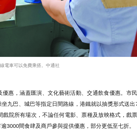
線電車可以免費乘搭。中通社
優惠，涵蓋匯演、文化藝術活動、交通飲食優惠。市民
坐九巴、城巴等指定日間路線，港鐵就以抽獎形式送出7
2間戲院所有場次，不論任何電影、票種及放映格式，戲
逾3000間食肆及商戶參與提供優惠，部分更低至七折。