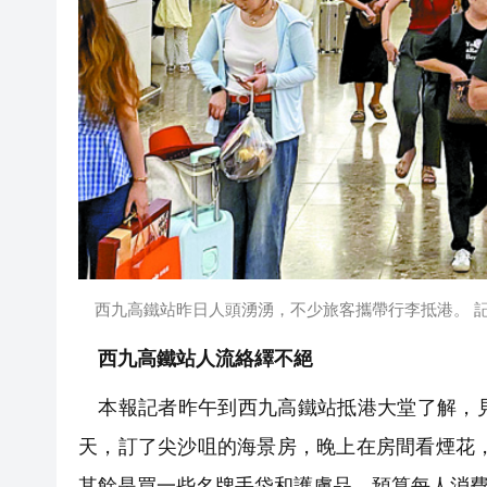
西九高鐵站昨日人頭湧湧，不少旅客攜帶行李抵港。 記
西九高鐵站人流絡繹不絕
本報記者昨午到西九高鐵站抵港大堂了解，見
天，訂了尖沙咀的海景房，晚上在房間看煙花，
其餘是買一些名牌手袋和護膚品，預算每人消費1