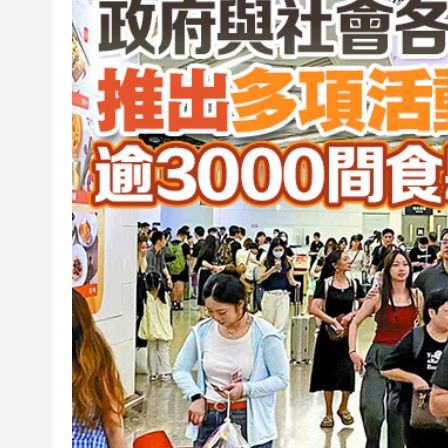
央媒省媒灣區媒體採風團走進
107支隊伍，持續5日，中國合
吳可畏：用「五字訣」與「三