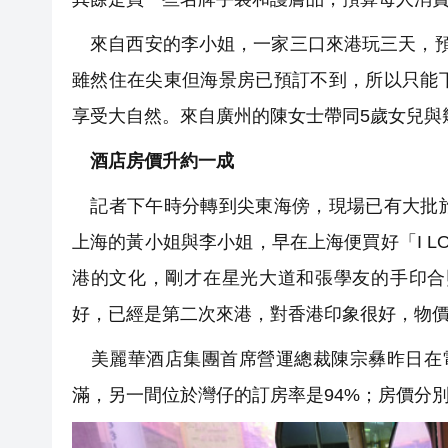
來自西安的李小姐，一家三口來港玩三天，預
雖然住在尖東但海景房已預訂不到，所以只能
享受大自然。來自廣州的陳女士帶同5歲女兒與
酒店房價升約一成
記者下午時分轉到尖東海傍，現場已有大批旅
上海的黃小姐與李小姐，早在上海便買好「I L
港的文化，剛才在星光大道和張學友的手印合
好，已經是第二次來港，對香港印象很好，物
美麗華酒店集團首席營運總裁陳宗彝昨日在電
滿，另一間位於灣仔的訂房率是94%；房價分別