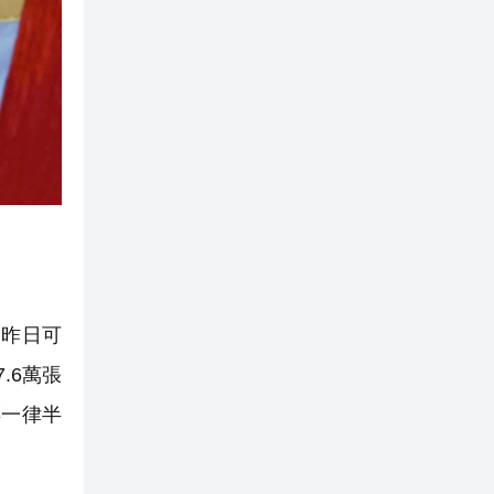
昨日可
.6萬張
票一律半