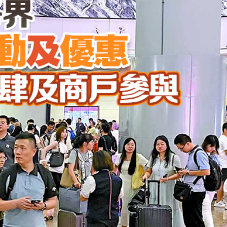
河源
唱協會第19屆合唱節在中山啟幕
種美」破譯合唱音色密碼