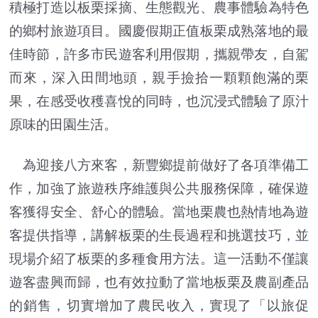
積極打造以板栗採摘、生態觀光、農事體驗為特色
的鄉村旅遊項目。國慶假期正值板栗成熟落地的最
佳時節，許多市民遊客利用假期，攜親帶友，自駕
而來，深入田間地頭，親手撿拾一顆顆飽滿的栗
果，在感受收穫喜悅的同時，也沉浸式體驗了原汁
原味的田園生活。
為迎接八方來客，新豐鄉提前做好了各項準備工
作，加強了旅遊秩序維護與公共服務保障，確保遊
客獲得安全、舒心的體驗。當地栗農也熱情地為遊
客提供指導，講解板栗的生長過程和挑選技巧，並
現場介紹了板栗的多種食用方法。這一活動不僅讓
遊客盡興而歸，也有效拉動了當地板栗及農副產品
的銷售，切實增加了農民收入，實現了「以旅促