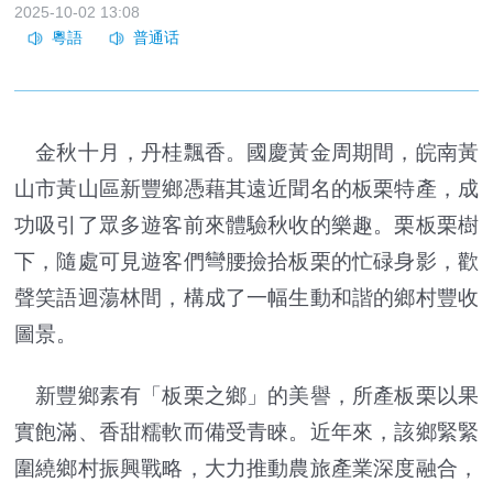
2025-10-02 13:08
金秋十月，丹桂飄香。國慶黃金周期間，皖南黃
山市黃山區新豐鄉憑藉其遠近聞名的板栗特產，成
功吸引了眾多遊客前來體驗秋收的樂趣。栗板栗樹
下，隨處可見遊客們彎腰撿拾板栗的忙碌身影，歡
聲笑語迴蕩林間，構成了一幅生動和諧的鄉村豐收
圖景。
新豐鄉素有「板栗之鄉」的美譽，所產板栗以果
實飽滿、香甜糯軟而備受青睞。近年來，該鄉緊緊
圍繞鄉村振興戰略，大力推動農旅產業深度融合，