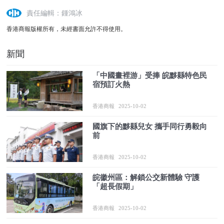
責任編輯：鍾鴻冰
香港商報版權所有，未經書面允許不得使用。
新聞
「中國畫裡游」受捧 皖黟縣特色民
宿預訂火熱
香港商報
2025-10-02
國旗下的黟縣兒女 攜手同行勇毅向
前
香港商報
2025-10-02
皖徽州區：解鎖公交新體驗 守護
「超長假期」
香港商報
2025-10-02