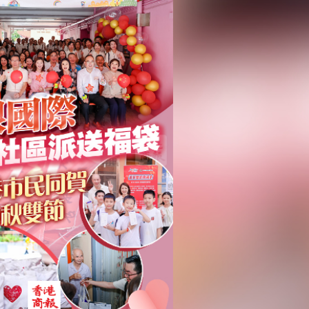
蹟 國際消費與出海服務雙輪驅動
湖 視察城市發展新舊面
奇蹟 小梅沙迎國際客，鹽田港通亞太鏈