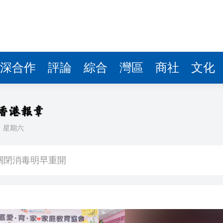
深合作
評論
綜合
灣區
商社
文化
日
星期六
署：死者曾投訴樓上狗隻噪音 6月已批准調遷
關閉消毒明早重開
有片丨《功夫女足》將登香港銀幕 周星馳率團隊造勢 劉嘉玲迪麗熱巴等驚喜現身
流活動」圓滿舉行
持 廣西推出港澳遊客門票五折優惠力拓暑期入境市場