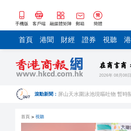
簡
手機版
客戶端
融媒體矩陣
郵箱
簡體
首頁
港聞
財經
證券
視聽
港
2026年 08月08
黃大仙企圖謀殺及自殺案 房屋
屏山天水圍泳池現嘔吐物 暫時
滾動新聞：
首頁
視聽
>
「滬港澳台青少年體育舞蹈交
風雨過後八桂安好｜桂港直航加