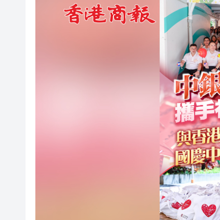
相約深圳，見證奇
港區人大代表團繼續考察安徽蕪
相約深圳，見證