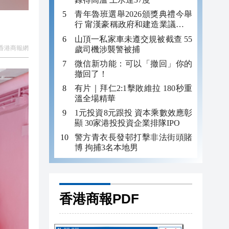
青年魯班選舉2026頒獎典禮今舉
行 甯漢豪稱政府和建造業議會做
好培訓工作
山頂一私家車未遵交規被截查 55
香港商報網
歲司機涉襲警被捕
微信新功能：可以「撤回」你的
撤回了！
有片｜拜仁2:1擊敗維拉 180秒重
溫全場精華
1元投資8元跟投 資本乘數效應彰
顯 30家港投投資企業排隊IPO
警方青衣長發邨打擊非法街頭賭
博 拘捕3名本地男
香港商報PDF