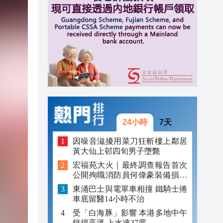
20:17
20:16
20:12
24小時
7天
因噪音滋擾用菜刀狂斬樓上鄰居
黃大仙上邨四旬男子墮斃
宏福苑大火｜最終調查報告首次
公開殉職消防員何偉豪裝備損毀
照片
東涌巴士與電單車相撞 鐵騎士捲
車底留醫14小時不治
受「白海豚」影響 本港多地中午
錄得高溫 上水達37度