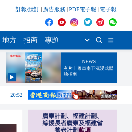
訂報/續訂
廣告服務
PDF電子報
電子報
|
|
|
地方
招商
專題
NEWS
有片丨粵車南下沉浸式體
驗指南
21:04
20:52
20:34
20:22
20:21