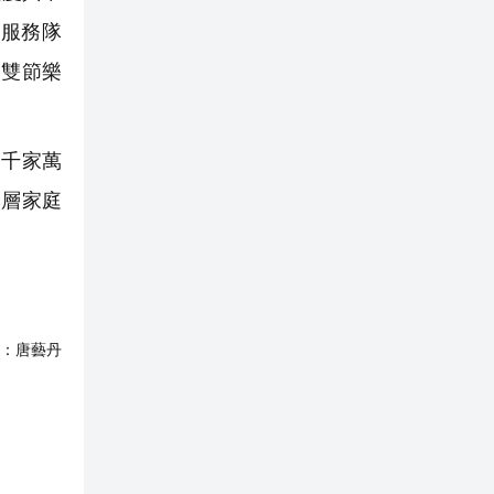
服務隊
馨雙節樂
進千家萬
基層家庭
：
唐藝丹