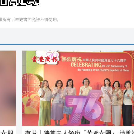
權所有，未經書面允許不得使用。
我女朋
有片丨特首夫人領銜「華服女團」 清雅端莊