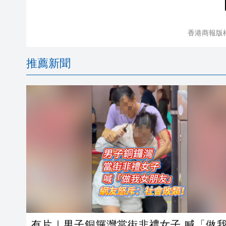
香港商報版
推薦新聞
有片｜男子銅鑼灣當街非禮女子 喊「做