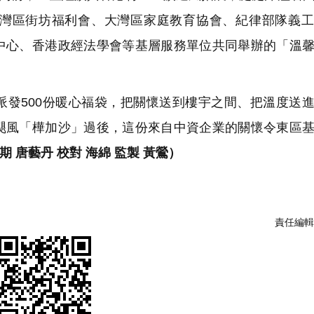
灣區街坊福利會、大灣區家庭教育協會、紀律部隊義工
中心、香港政經法學會等基層服務單位共同舉辦的「溫
派發500份暖心福袋，把關懷送到樓宇之間、把溫度送
颶風「樺加沙」過後，這份來自中資企業的關懷令東區
期 唐藝丹 校對 海綿 監製 黃鶯）
責任編輯