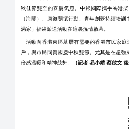
秋佳節雙至的喜慶氣息。中銀國際攜手香港柴
（海關）、康復關懷行動、青年創夢持續培訓
滿家」福袋派送活動在這裏溫情啟幕。
活動向香港東區基層有需要的香港市民家庭
戶，與市民同賀國慶中秋雙節。尤其是在超強
倍感溫暖和精神鼓舞。
（記者 易小婧 蔡啟文 後