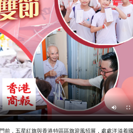
的門前，五星紅旗與香港特區區旗迎風招展，處處洋溢着