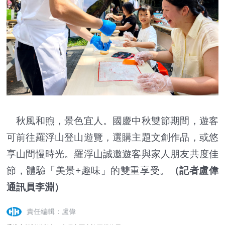
秋風和煦，景色宜人。國慶中秋雙節期間，遊客
可前往羅浮山登山遊覽，選購主題文創作品，或悠
享山間慢時光。羅浮山誠邀遊客與家人朋友共度佳
節，體驗「美景+趣味」的雙重享受。
（記者盧偉
通訊員李淵）
責任編輯：盧偉