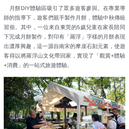
月餅DIY體驗區吸引了眾多遊客參與。在專業導
師的指導下，遊客們親手製作月餅，體驗中秋傳統
習俗。其中，一位來自東莞的5歲兒童在家長陪同
下完成月餅製作，對印有「羅浮」字樣的月餅表現
出濃厚興趣，這一源自南宋的摩崖石刻元素，使遊
客得以將羅浮山文化帶回家，實現了「觀賞+體驗
+消費」的一站式旅遊體驗。