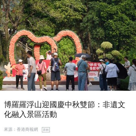
博羅羅浮山迎國慶中秋雙節：非遺文
化融入景區活動
來源：香港商報網
原創