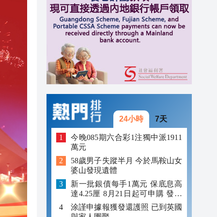
14:47
14:12
13:47
13:42
24小時
7天
今晚085期六合彩1注獨中派1911
萬元
58歲男子失蹤半月 今於馬鞍山女
婆山發現遺體
新一批銀債每手1萬元 保底息高
達4.25厘 8月21日起可申購 發行
金額最多550億
涂謹申據報獲發還護照 已到英國
與家人團聚