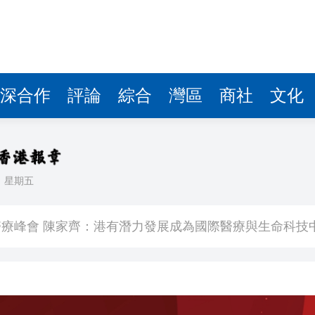
深合作
評論
綜合
灣區
商社
文化
日
星期五
K線3連陽
療峰會 陳家齊：港有潛力發展成為國際醫療與生命科技
 國瑞路爆水管噴出10層樓高水柱
匯市 破單日紀錄