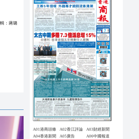
輯：
蔣璐