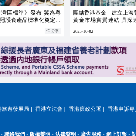
食灣區標準》發布 冀為粵
團結香港基金：建立上海
地照護食產品標準化奠定基
黃金市場實質連結 具深
義
分享
2025-10-02
港旅遊發展局
|
香港立法會
|
香港廉政公署
|
香港申訴專
-
聯絡我們
-
版權聲明
-
法律聲明
-
廣告服務
-
網上訂報
-