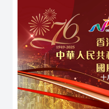
直播｜保安局局長鄧炳強見傳
有片｜「港媒行八閩·山海共潮
今晚啟德對戰 拜仁維拉可演
有片丨實力出圈！中國機器人