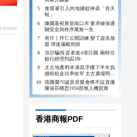
食環署引入內地捕蚊神器「吞天
蛙」
陳國基視察皇崗口岸 要求確保通
香港商報網
關安全與秩序萬無一失
有片〡拜仁公開訓練 變了簽名放
題 球迷滿載而歸
涉詐騙投資者逾4億日圓 兩時任
銀行經理判囚3年
太古地產料本港寫字樓下半年負
續租租金比率收窄 太古廣場明年
轉正
張國榮70誕辰音樂會將不設直播
陳淑芬構思1956部無人機賀壽
香港商報PDF