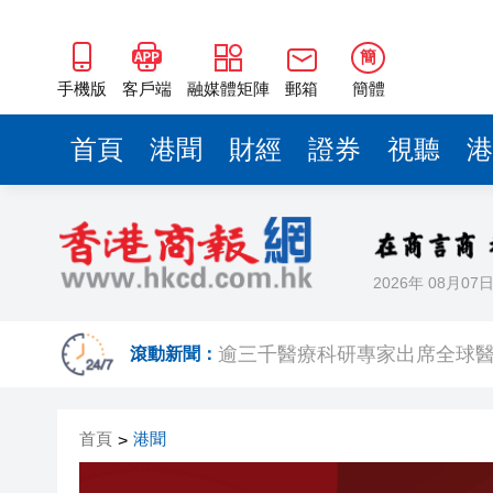
簡
手機版
客戶端
融媒體矩陣
郵箱
簡體
首頁
港聞
財經
證券
視聽
港
2026年 08月07
【A股收評】滬指再漲逾1% 日
滾動新聞：
逾三千醫療科研專家出席全球醫
有片｜荃灣街頭現「人工噴泉」
首頁
港聞
>
日本4月底斥6.28萬億日圓干預