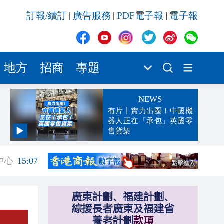
訂報/續訂
廣告服務
PDF電子報
電子報
|
|
|
地方
招商
專題
NEWS
有片丨實力出圈！中國機
器人正在「承包」英國零
售貨架
15:08
中心
15:07
15:07
15:00