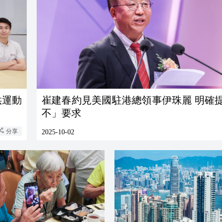
供運動
崔建春約見美國駐港總領事伊珠麗 明確
不」要求
分享
2025-10-02