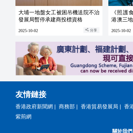
大埔一地盤女工被困吊機送院不治
《照護
發展局暫停承建商投標資格
港澳三
礎
分享
2025-10-02
2025-10-02
友情鏈接
香港政府新聞網
|
商務部
|
香港貿易發展局
|
香
紫荊網
關於我們