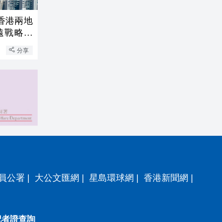
香港兩地
遠戰略意
分享
員公署
|
大公文匯網
|
星島環球網
|
香港新聞網
|
記者證查詢