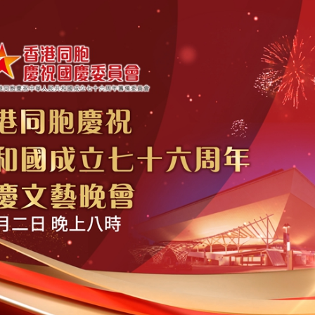
媒
生」——走進寧德時代
入球騷
正在「承包」英國零售貨架