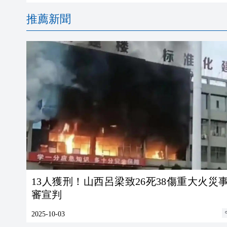
推薦新聞
13人獲刑！山西呂梁致26死38傷重大火災
審宣判
2025-10-03