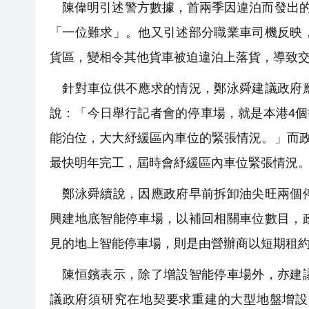
陳偉明引述警方數據，首兩季因違泊而發出的
「一位難求」。他又引述部分職業車司機反映
貨區，變相令其他貨車被迫違泊上落貨，導致
針對車位供不應求的情況，鄭泳舜建議政府應
說：「今日舉行記者會的停車場，就是本港4個
能泊位，大大紓緩區內車位的緊張情況。」而政
最快明年完工，屆時會紓緩區內車位緊張情況
鄭泳舜續說，因應政府早前拆卸油尖旺兩個停
興建地底智能停車場，以補回相關車位數目，
見的地上智能停車場，則是由營辦商以短期租
陳恒鑌表示，除了增設智能停車場外，亦建議
議政府須研究在地契要求重建的大型地盤增設