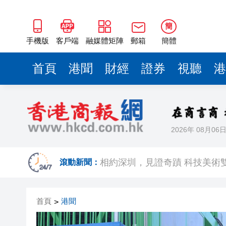
簡
手機版
客戶端
融媒體矩陣
郵箱
簡體
首頁
港聞
財經
證券
視聽
港
2026年 08月06
歐足聯：抵制國際足聯賽事立
相約深圳，見證
滾動新聞：
跑馬地私人泳池救生員涉用假證
首頁
港聞
>
特朗普否認美國彈藥短缺 稱將
美股觀望非農數據 道指跌逾百