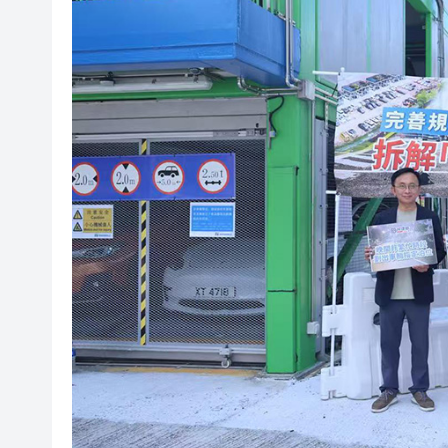
有片丨孕婦羊水破裂即將臨盆 
東涌巴士撞電單車 巴士司機涉
有片丨清淡不等於吃素！ 清淡