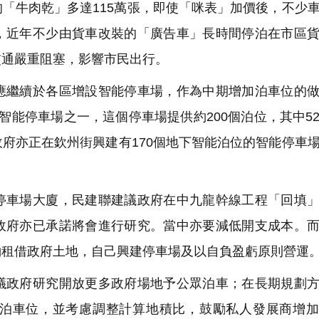
「牛肉乾」多達115萬張，即使「咪表」加價後，不少
，近年不少由貨車改裝的「廣告車」長時間停泊在市區
交通嚴重阻塞，影響市民出行。
繼續於各區增設智能停車場，作為中期增加泊車位的做
智能停車場之一，這個停車場提供約200個泊位，其中5
府亦正在欽州街興建有170個地下智能泊位的智能停車
。
車場大廈，民建聯建議政府在中九龍幹線工程「回填」
政府亦已承諾將會進行研究。當中亦要減低開支成本。
約租借政府土地，自己興建停車場及以自負盈虧原則營運
政府研究開放更多政府場地予公眾泊車；在長期規劃方
泊車位，並考慮調整計算地積比，鼓勵私人發展商增加