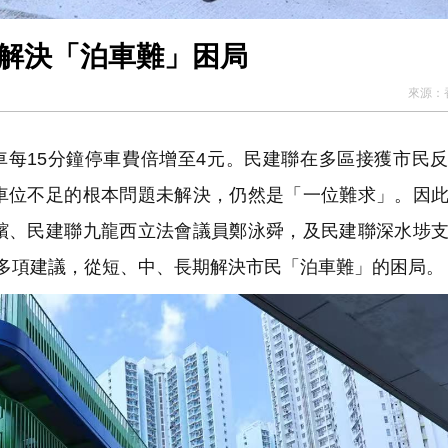
冀解決「泊車難」困局
來源：
車每15分鐘停車費倍增至4元。民建聯在多區接獲市民
車位不足的根本問題未解決，仍然是「一位難求」。因
鑌、民建聯九龍西立法會議員鄭泳舜，及民建聯深水埗
多項建議，從短、中、長期解決市民「泊車難」的困局。