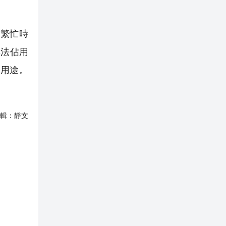
繁忙時
非法佔用
用途。
輯：
靜文