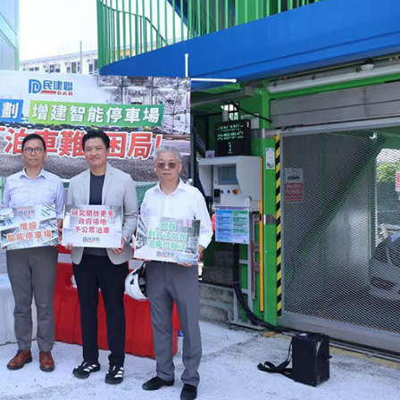
正遇晚高峰 情況危急 鐵騎交警一路開道護送
危駕被捕
飲食正在毀掉很多老人的晚年健康