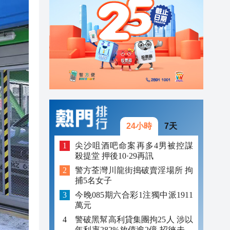
23:12
23:12
23:00
24小時
7天
尖沙咀酒吧命案再多4男被控謀
殺提堂 押後10·29再訊
警方荃灣川龍街搗破賣淫場所 拘
捕5名女子
今晚085期六合彩1注獨中派1911
萬元
警破黑幫高利貸集團拘25人 涉以
年利率282%放債逾2億 招徠未成