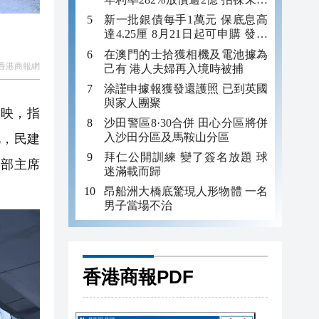
年追數
新一批銀債每手1萬元 保底息高
達4.25厘 8月21日起可申購 發行
金額最多550億
在澳門的士拾獲相機及電池據為
香港商報網
己有 港人夫婦再入境時被捕
涂謹申據報獲發還護照 已到英國
與家人團聚
反映，指
沙田警區8·30合併 田心分區將併
入沙田分區及馬鞍山分區
此，民建
拜仁公開訓練 變了簽名放題 球
支部主席
迷滿載而歸
昂船洲大橋底驚現人形物體 一名
男子當場不治
香港商報PDF