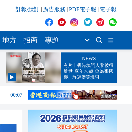
訂報/續訂
廣告服務
PDF電子報
電子報
|
|
|
地方
招商
專題
NEWS
有片丨香港填詞人黎彼得
離世 享年76歲 曾為張國
榮、許冠傑等填詞
00:19
00:07
23:38
23:35
23:17