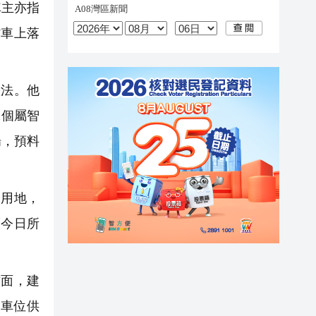
車主亦指
貨車上落
法。他
2個屬智
場，預料
用地，
而今日所
。
面，建
車位供