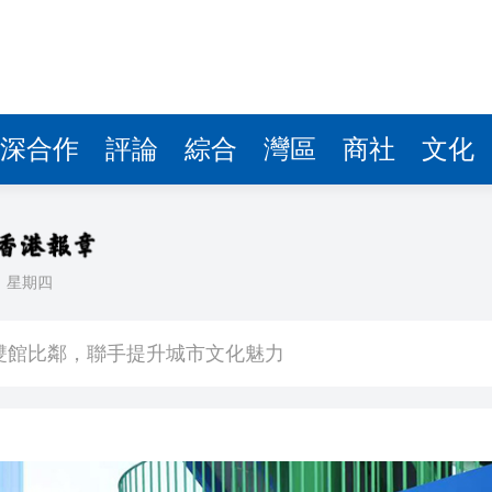
深合作
評論
綜合
灣區
商社
文化
日
星期四
場不變
奇蹟 科技美術雙館比鄰，聯手提升城市文化魅力
件 食環署勒令關閉報警處理
嚴懲發表叛國言論的「爆料者」
點