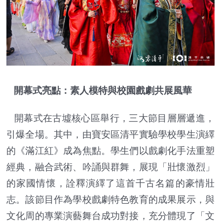
開幕式亮點：素人模特與校園戲劇共展風華
開幕式在古墟核心區舉行，三大節目層層遞進，
引爆全場。其中，由寶安區清平實驗學校學生演繹
的《滿江紅》成為焦點。學生們以戲劇化手法重塑
經典，融合武術、吟誦與群舞，展現「壯懷激烈」
的家國情懷，詮釋演繹了這首千古名篇的豪情壯
志。該節目作為學校戲劇特色教育的成果展示，與
文化周的專業演藝舞台成功對接，充分體現了「文