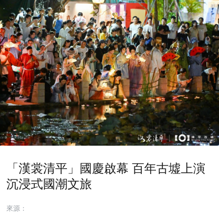
「漢裳清平」國慶啟幕 百年古墟上演
沉浸式國潮文旅
來源：