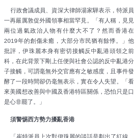
行政會議成員、資深大律師湯家驊表示，特派員
一再嚴厲敦促外國領事相當罕見。「有人稱，見見
兩位過氣政治人物有什麼大不了？然而香港在
2019年的創傷未癒，大部分市民猶有餘悸。」他
批評，伊珠麗本身有密切接觸反中亂港頭領之前
科，在此背景下剛上任便與社會公認的反中亂港分
子接觸，可謂毫無外交官應有之敏感度，且事件發
酵了一段時間卻仍毫無表示，實在令人失望。「看
來美國想改善與中國及香港特區關係，恐怕只是口
是心非罷了。」
須警惕西方勢力擾亂香港
「崔特派員上次對伊珠麗的談話是劃出了紅線。