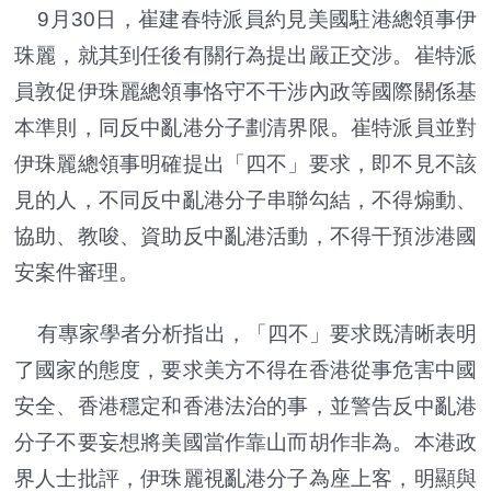
9月30日，崔建春特派員約見美國駐港總領事伊
珠麗，就其到任後有關行為提出嚴正交涉。崔特派
員敦促伊珠麗總領事恪守不干涉內政等國際關係基
本準則，同反中亂港分子劃清界限。崔特派員並對
伊珠麗總領事明確提出「四不」要求，即不見不該
見的人，不同反中亂港分子串聯勾結，不得煽動、
協助、教唆、資助反中亂港活動，不得干預涉港國
安案件審理。
有專家學者分析指出，「四不」要求既清晰表明
了國家的態度，要求美方不得在香港從事危害中國
安全、香港穩定和香港法治的事，並警告反中亂港
分子不要妄想將美國當作靠山而胡作非為。本港政
界人士批評，伊珠麗視亂港分子為座上客，明顯與