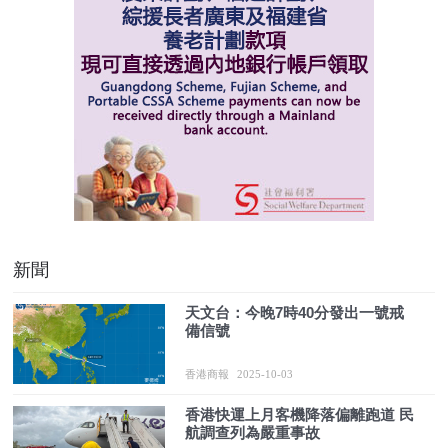
新聞
天文台：今晚7時40分發出一號戒
備信號
香港商報
2025-10-03
香港快運上月客機降落偏離跑道 民
航調查列為嚴重事故