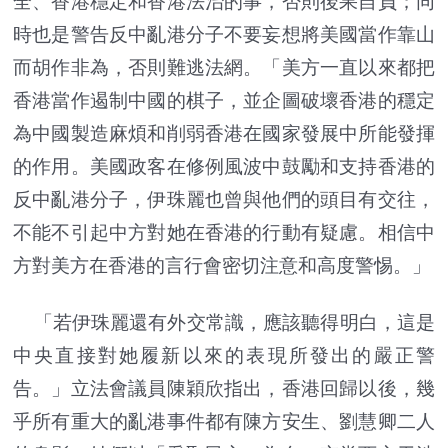
全、香港穩定和香港法治的事，否則後果自負；同
時也是警告反中亂港分子不要妄想將美國當作靠山
而胡作非為，否則難逃法網。「美方一直以來都把
香港當作遏制中國的棋子，並企圖破壞香港的穩定
為中國製造麻煩和削弱香港在國家發展中所能發揮
的作用。美國政客在修例風波中鼓勵和支持香港的
反中亂港分子，伊珠麗也曾與他們的頭目有交往，
不能不引起中方對她在香港的行動有疑慮。相信中
方對美方在香港的言行會密切注意和高度警惕。」
「若伊珠麗還有外交常識，應該聽得明白，這是
中央直接對她履新以來的表現所發出的嚴正警
告。」立法會議員陳穎欣指出，香港回歸以後，幾
乎所有重大的亂港事件都有陳方安生、劉慧卿二人