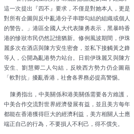
這一次提出『四不』要求，不僅是對她本人，更是
對所有企圖與反中亂港分子串聯勾結的組織或個人
的警告。」港區全國人大代表陳勇表示，黑暴時香
港的慘狀市民仍然記憶猶新。修例風波期間，伊珠
麗多次在酒店與陳方安生密會，並私下接觸黃之鋒
等人，公開為亂港勢力站台。日前伊珠麗又與陳方
安生、劉慧卿二人勾結，反映西方勢力仍企圖藉
「軟對抗」擾亂香港，社會各界務必提高警惕。
陳勇指出，中美關係和港美關係需要各方維護，
中美合作交流對世界經濟發展有益，並且美方每年
都能在香港獲得巨大的經濟利益，美方相關人士應
端正自己的行為，不要損人不利己，得不償失。