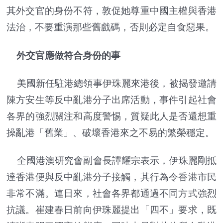
其外交官的身份不符，敦促她尊重中國主權與香港
法治，不要重演那些舊戲碼，否則必定自食惡果。
外交官應做符合身份的事
美國新任駐港總領事伊珠麗來港後，被揭發邀請
陳方安生等反中亂港分子出席活動，事件引起社會
各界的強烈關注和高度警惕，質疑此人是否還想重
操亂港「舊業」、破壞香港來之不易的繁榮穩定。
全國港澳研究會副會長譚耀宗表示，伊珠麗剛抵
達香港便與反中亂港分子接觸，其行為令香港市民
非常不滿。連日來，社會各界都通過不同方式強烈
抗議。崔建春日前向伊珠麗提出「四不」要求，既