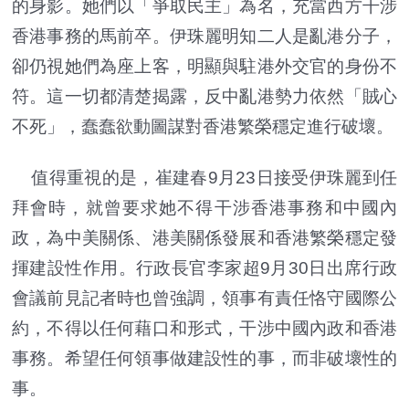
的身影。她們以「爭取民主」為名，充當西方干涉
香港事務的馬前卒。伊珠麗明知二人是亂港分子，
卻仍視她們為座上客，明顯與駐港外交官的身份不
符。這一切都清楚揭露，反中亂港勢力依然「賊心
不死」，蠢蠢欲動圖謀對香港繁榮穩定進行破壞。
值得重視的是，崔建春9月23日接受伊珠麗到任
拜會時，就曾要求她不得干涉香港事務和中國內
政，為中美關係、港美關係發展和香港繁榮穩定發
揮建設性作用。行政長官李家超9月30日出席行政
會議前見記者時也曾強調，領事有責任恪守國際公
約，不得以任何藉口和形式，干涉中國內政和香港
事務。希望任何領事做建設性的事，而非破壞性的
事。