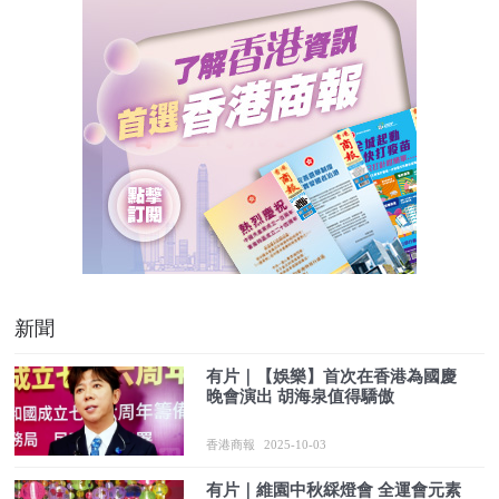
新聞
有片｜【娛樂】首次在香港為國慶
晚會演出 胡海泉值得驕傲
香港商報
2025-10-03
有片｜維園中秋綵燈會 全運會元素