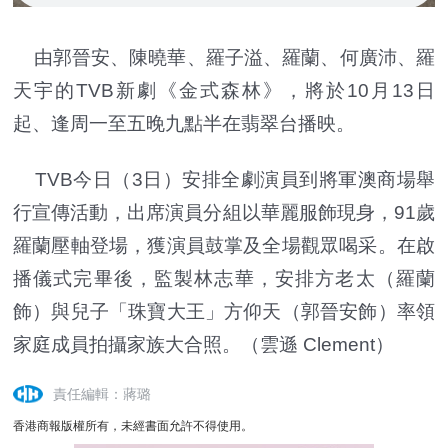
由郭晉安、陳曉華、羅子溢、羅蘭、何廣沛、羅
天宇的TVB新劇《金式森林》，將於10月13日
起、逢周一至五晚九點半在翡翠台播映。
TVB今日（3日）安排全劇演員到將軍澳商場舉
行宣傳活動，出席演員分組以華麗服飾現身，91歲
羅蘭壓軸登場，獲演員鼓掌及全場觀眾喝采。在啟
播儀式完畢後，監製林志華，安排方老太（羅蘭
飾）與兒子「珠寶大王」方仰天（郭晉安飾）率領
家庭成員拍攝家族大合照。（雲遜 Clement）
責任編輯：蔣璐
香港商報版權所有，未經書面允許不得使用。