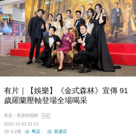
有片｜【娛樂】《金式森林》宣傳 91
歲羅蘭壓軸登場全場喝采
來源：香港商報網
原創
2025-10-03 21:13
0.2萬