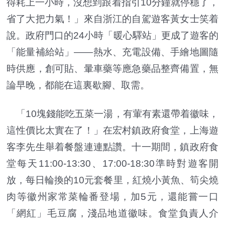
得耗上一小時，沒想到跟着指引10分鐘就停穩了，
省了大把力氣！」來自浙江的自駕遊客黃女士笑着
說。政府門口的24小時「暖心驛站」更成了遊客的
「能量補給站」——熱水、充電設備、手繪地圖隨
時供應，創可貼、暈車藥等應急藥品整齊備置，無
論早晚，都能在這裏歇腳、取需。
「10塊錢能吃五菜一湯，有葷有素還帶着徽味，
這性價比太實在了！」在宏村鎮政府食堂，上海遊
客李先生舉着餐盤連連點讚。十一期間，鎮政府食
堂每天11:00-13:30、17:00-18:30準時對遊客開
放，每日輪換的10元套餐里，紅燒小黃魚、筍尖燒
肉等徽州家常菜輪番登場，加5元，還能嘗一口
「網紅」毛豆腐，淺品地道徽味。食堂負責人介