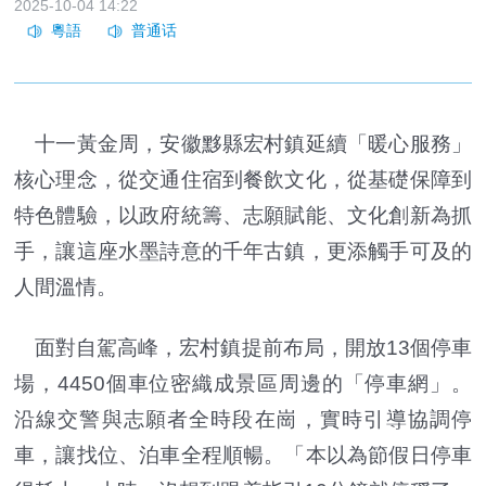
2025-10-04 14:22
十一黃金周，安徽黟縣宏村鎮延續「暖心服務」
核心理念，從交通住宿到餐飲文化，從基礎保障到
特色體驗，以政府統籌、志願賦能、文化創新為抓
手，讓這座水墨詩意的千年古鎮，更添觸手可及的
人間溫情。
面對自駕高峰，宏村鎮提前布局，開放13個停車
場，4450個車位密織成景區周邊的「停車網」。
沿線交警與志願者全時段在崗，實時引導協調停
車，讓找位、泊車全程順暢。「本以為節假日停車