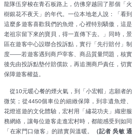
龍隊伍穿梭在青石板路上，仿佛穿越回了那個「火
樹銀花不夜天」的年代。一位本地老人說：「看到
這麼多遊客喜歡我們的魚燈，心裡特別驕傲，這是
老祖宗留下來的寶貝，得一直傳下去。」同時，景
區在遊客中心設聯合投訴點，實行「先行賠付」制
度——若遊客遇到商戶宰客、商品質量問題，核實
後先由投訴點墊付賠償款，再追溯商戶責任，切實
保障遊客權益。
從10元暖心餐的煙火氣，到「小宏帽」志願者的
微笑；從4450個車位的細緻保障，到非遺魚燈、
花燈巡遊的文化體驗，宏村用「繡花功夫」織密服
務網絡，讓每位遊客走進宏村時，都能感受到如同
「在家門口做客」的踏實與溫暖。
（記者 吳敏 通