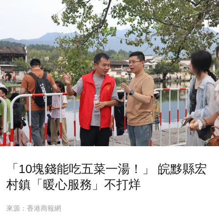
「10塊錢能吃五菜一湯！」 皖黟縣宏
村鎮「暖心服務」不打烊
來源：香港商報網