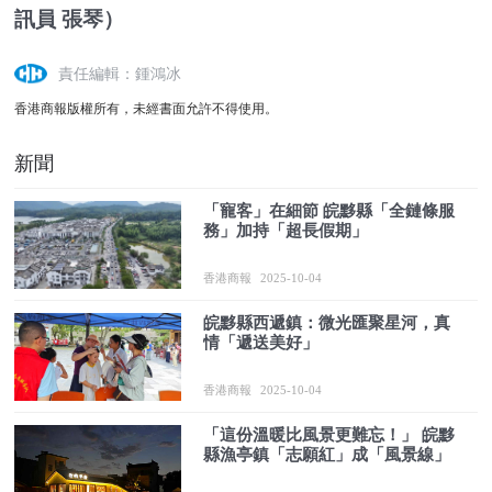
訊員 張琴）
責任編輯：鍾鴻冰
香港商報版權所有，未經書面允許不得使用。
新聞
「寵客」在細節 皖黟縣「全鏈條服
務」加持「超長假期」
香港商報
2025-10-04
皖黟縣西遞鎮：微光匯聚星河，真
情「遞送美好」
香港商報
2025-10-04
「這份溫暖比風景更難忘！」 皖黟
縣漁亭鎮「志願紅」成「風景線」