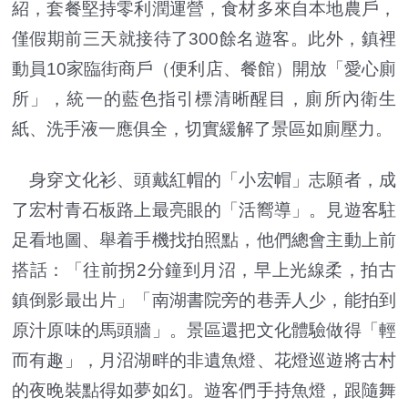
紹，套餐堅持零利潤運營，食材多來自本地農戶，
僅假期前三天就接待了300餘名遊客。此外，鎮裡
動員10家臨街商戶（便利店、餐館）開放「愛心廁
所」，統一的藍色指引標清晰醒目，廁所內衛生
紙、洗手液一應俱全，切實緩解了景區如廁壓力。
身穿文化衫、頭戴紅帽的「小宏帽」志願者，成
了宏村青石板路上最亮眼的「活嚮導」。見遊客駐
足看地圖、舉着手機找拍照點，他們總會主動上前
搭話：「往前拐2分鐘到月沼，早上光線柔，拍古
鎮倒影最出片」「南湖書院旁的巷弄人少，能拍到
原汁原味的馬頭牆」。景區還把文化體驗做得「輕
而有趣」，月沼湖畔的非遺魚燈、花燈巡遊將古村
的夜晚裝點得如夢如幻。遊客們手持魚燈，跟隨舞