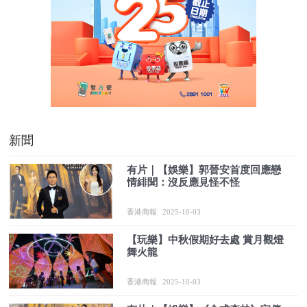
新聞
有片｜【娛樂】郭晉安首度回應戀
情緋聞：沒反應見怪不怪
香港商報
2025-10-03
【玩樂】中秋假期好去處 賞月觀燈
舞火龍
香港商報
2025-10-03