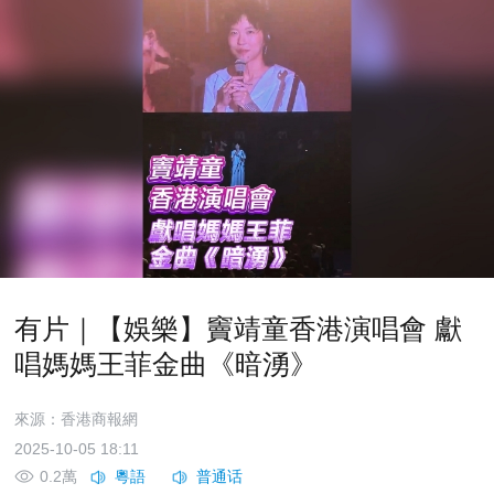
有片｜【娛樂】竇靖童香港演唱會 獻
唱媽媽王菲金曲《暗湧》
來源：香港商報網
2025-10-05 18:11
0.2萬