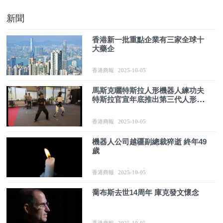
新聞
香港新一批重點企業有三家全球十
大藥企
香港商報
2025-10-05
馬斯克曬特斯拉人形機器人練功夫
特斯拉官宣年底推出第三代人形機
器人
香港商報
2025-10-05
機器人公司越疆副總裁猝逝 終年49
歲
香港商報
2025-10-05
喬布斯去世14周年 庫克發文懷念
香港商報
2025-10-05