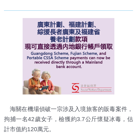
海關在機場偵破一宗涉及入境旅客的販毒案件，
拘捕一名42歲女子，檢獲約3.7公斤懷疑冰毒，估
計市值約120萬元。