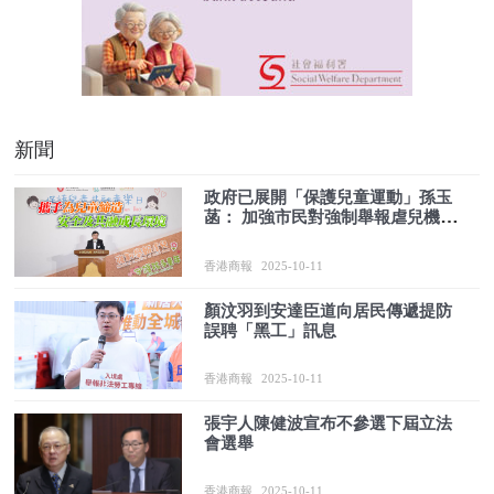
新聞
政府已展開「保護兒童運動」孫玉
菡： 加強市民對強制舉報虐兒機制
認識
香港商報
2025-10-11
顏汶羽到安達臣道向居民傳遞提防
誤聘「黑工」訊息
香港商報
2025-10-11
張宇人陳健波宣布不參選下屆立法
會選舉
香港商報
2025-10-11