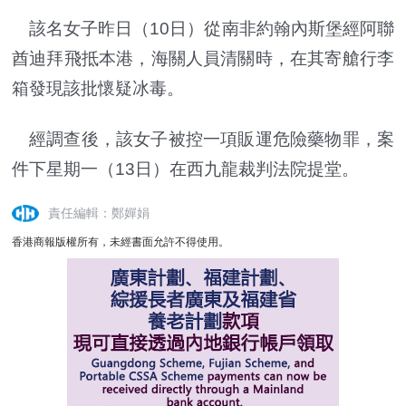
該名女子昨日（10日）從南非約翰內斯堡經阿聯
酋迪拜飛抵本港，海關人員清關時，在其寄艙行李
箱發現該批懷疑冰毒。
經調查後，該女子被控一項販運危險藥物罪，案
件下星期一（13日）在西九龍裁判法院提堂。
責任編輯：鄭嬋娟
香港商報版權所有，未經書面允許不得使用。