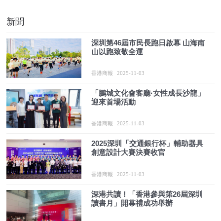
新聞
深圳第46屆市民長跑日啟幕 山海南
山以跑致敬全運
香港商報
2025-11-03
「鵬城文化會客廳·女性成長沙龍」
迎來首場活動
香港商報
2025-11-03
2025深圳「交通銀行杯」輔助器具
創意設計大賽決賽收官
香港商報
2025-11-03
深港共讀！「香港參與第26屆深圳
讀書月」開幕禮成功舉辦