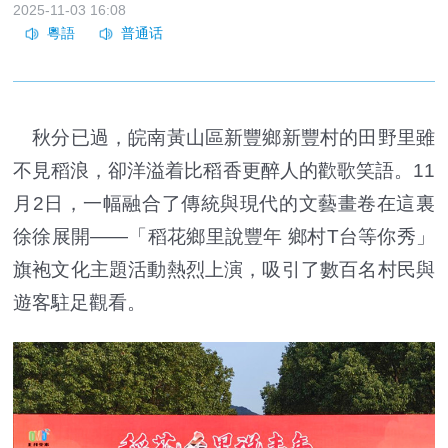
2025-11-03 16:08
秋分已過，皖南黃山區新豐鄉新豐村的田野里雖
不見稻浪，卻洋溢着比稻香更醉人的歡歌笑語。11
月2日，一幅融合了傳統與現代的文藝畫卷在這裏
徐徐展開——「稻花鄉里說豐年 鄉村T台等你秀」
旗袍文化主題活動熱烈上演，吸引了數百名村民與
遊客駐足觀看。