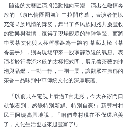
隨後的文藝匯演將活動推向高潮。演出在熱情奔
放的 《康巴情圈圈舞》中拉開序幕，表演者們以
充滿民族風情的舞姿，舞出了各民族同胞共慶豐收
的歡樂與激情，贏得了現場觀眾的陣陣掌聲。而將
中國茶文化與太極哲學融為一體的 茶藝太極《茶
香雲手》，則為現場帶來一股寧靜致遠的氣息。表
演者於行雲流水般的太極招式間，展示着茶藝的沖
泡與品鑑，一動一靜，一剛一柔，讓觀眾在濃郁的
茶香中品味到中華傳統文化的深厚底蘊。
「以前只在電視上看過T台走秀，今天在家門口
就能看到，感覺特別新鮮、特別自豪!」新豐村村
民王阿姨高興地說，「咱們農村現在不僅環境美
了，文化生活也越來越豐富了!」