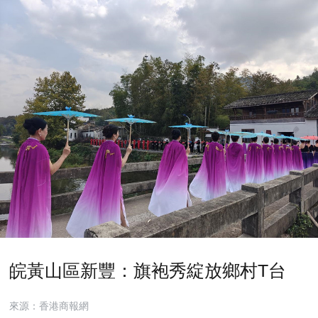
皖黃山區新豐：旗袍秀綻放鄉村T台
來源：香港商報網