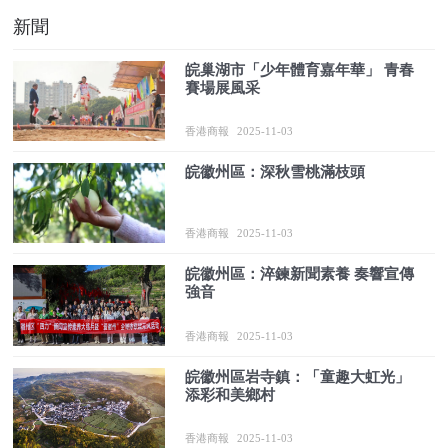
新聞
皖巢湖市「少年體育嘉年華」 青春
賽場展風采
香港商報
2025-11-03
皖徽州區：深秋雪桃滿枝頭
香港商報
2025-11-03
皖徽州區：淬鍊新聞素養 奏響宣傳
強音
香港商報
2025-11-03
皖徽州區岩寺鎮：「童趣大虹光」
添彩和美鄉村
香港商報
2025-11-03