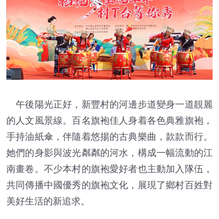
午後陽光正好，新豐村的河邊步道變身一道靚麗
的人文風景線。百名旗袍佳人身着各色典雅旗袍，
手持油紙傘，伴隨着悠揚的古典樂曲，款款而行。
她們的身影與波光粼粼的河水，構成一幅流動的江
南畫卷。不少本村的旗袍愛好者也主動加入隊伍，
共同傳播中國優秀的旗袍文化，展現了鄉村百姓對
美好生活的新追求。