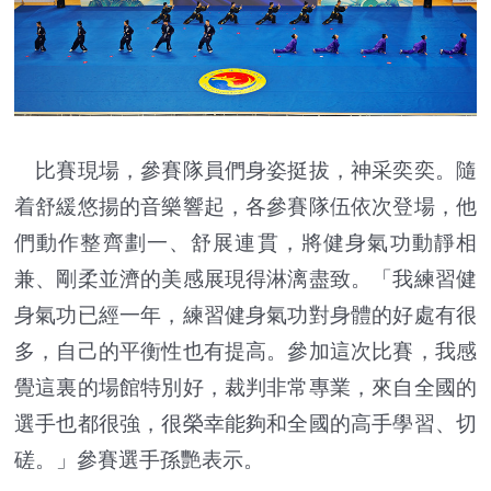
比賽現場，參賽隊員們身姿挺拔，神采奕奕。隨
着舒緩悠揚的音樂響起，各參賽隊伍依次登場，他
們動作整齊劃一、舒展連貫，將健身氣功動靜相
兼、剛柔並濟的美感展現得淋漓盡致。「我練習健
身氣功已經一年，練習健身氣功對身體的好處有很
多，自己的平衡性也有提高。參加這次比賽，我感
覺這裏的場館特別好，裁判非常專業，來自全國的
選手也都很強，很榮幸能夠和全國的高手學習、切
磋。」參賽選手孫艷表示。