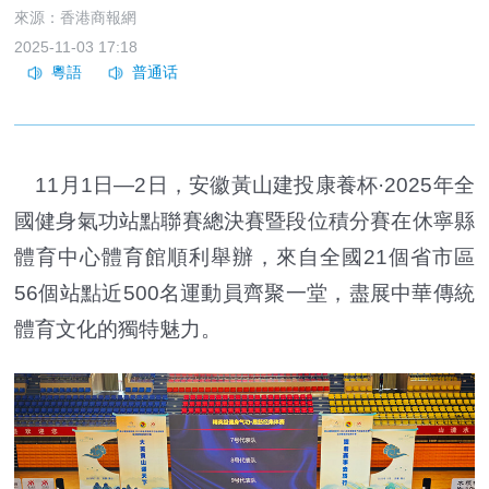
來源：香港商報網
2025-11-03 17:18
11月1日—2日，安徽黃山建投康養杯·2025年全
國健身氣功站點聯賽總決賽暨段位積分賽在休寧縣
體育中心體育館順利舉辦，來自全國21個省市區
56個站點近500名運動員齊聚一堂，盡展中華傳統
體育文化的獨特魅力。