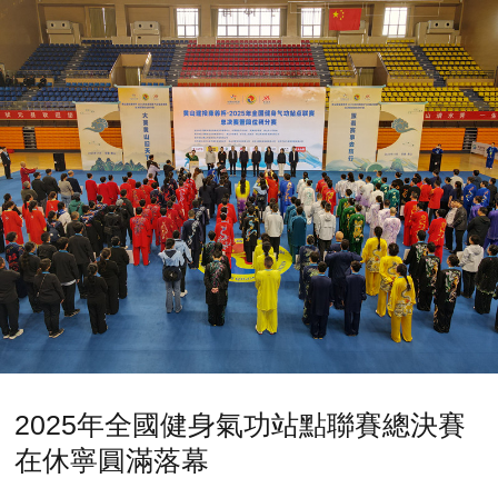
2025年全國健身氣功站點聯賽總決賽
在休寧圓滿落幕