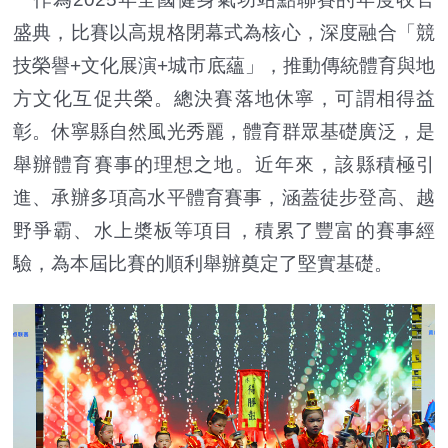
盛典，比賽以高規格閉幕式為核心，深度融合「競
技榮譽+文化展演+城市底蘊」，推動傳統體育與地
方文化互促共榮。總決賽落地休寧，可謂相得益
彰。休寧縣自然風光秀麗，體育群眾基礎廣泛，是
舉辦體育賽事的理想之地。近年來，該縣積極引
進、承辦多項高水平體育賽事，涵蓋徒步登高、越
野爭霸、水上槳板等項目，積累了豐富的賽事經
驗，為本屆比賽的順利舉辦奠定了堅實基礎。