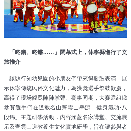
「咚鏘、咚鏘……」閉幕式上，休寧縣進行了文
旅推介
該縣行知幼兒園的小朋友們帶來得勝鼓表演，展
示休寧傳統民俗文化魅力，為獲獎選手擊鼓歡慶，
贏得了現場觀眾陣陣掌聲。賽事同期，大賽還組織
參賽選手們在道教名山齊雲山舉辦「健身氣功·八
段錦」主題研學活動，內容涵蓋名家講堂、交流展
示及齊雲山道教養生文化實地研學，旨在讓參與者