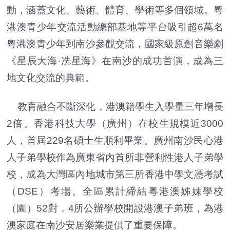
動，涵蓋文化、藝術、體育、學術等多個領域。粵
港澳青少年交流活動總部基地等平台吸引超6萬名
粵港澳青少年到南沙參觀交流，國家級原創音樂劇
《星辰大海·冼星海》在南沙的成功首演，成為三
地文化交流的典範。
教育融合不斷深化，港澳籍學生入學量三年增長
2倍。香港科技大學（廣州）在校生規模近3000
人，首屆229名碩士生順利畢業。廣州南沙民心港
人子弟學校作為廣東省內首所非營利性港人子弟學
校，成為大灣區內地城市第三所香港中學文憑考試
（DSE）考場。全區累計締結粵港澳姊妹學校
（園）52對，4所公辦學校開設港澳子弟班，為港
澳家庭在南沙安居樂業提供了重要保障。