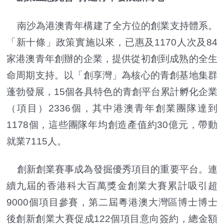
南沙為港澳青年構建了全方位的創業支持體系。
「新十條」政策實施以來，已惠及1170人次及84
家港澳青年創辦的企業，提供從初創到成熟的全生
命周期支持。以「創享灣」為核心的青創基地集群
蓬勃發展，15個各具特色的青創平台累計孵化企業
（項目）2336個，其中港澳青年創業團隊達到
1178個，這些團隊年均創造產值約30億元，帶動
就業7115人。
創新創業賽事成為發掘優秀項目的重要平台。連
續九屆的香港科大百萬獎金創業大賽累計吸引超
9000個項目參賽，第二屆粵港澳大灣區博士博士
後創新創業大賽促成122個項目意向簽約，總金額