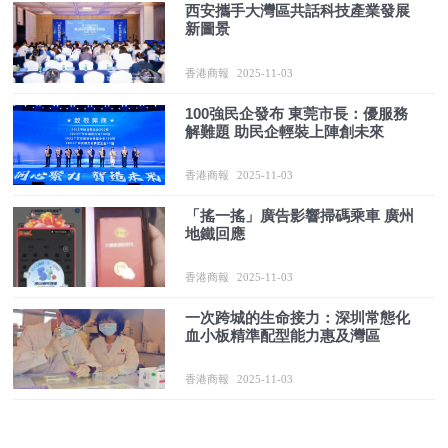
西安攜手大灣區共話科技產業發展
新圖景
香港商報
2025-11-03
100強民企發布 東莞市長：優服務
解難題 助民企輕裝上陣創未來
香港商報
2025-11-03
「搖一搖」廣告影響掃碼乘車 廣州
地鐵回應
香港商報
2025-11-03
一次跨城的生命接力：深圳常態化
血小板精準配型能力惠及灣區
香港商報
2025-11-03