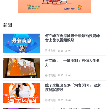
新聞
何立峰在香港國際金融領袖投資峰
會上發表視頻致辭
香港商報
2025-11-04
何立峰：「一國兩制」有強大生命
力
香港商報
2025-11-04
餓了麼擬改名為「淘寶閃購」 處灰
度測試階段
香港商報
2025-11-04