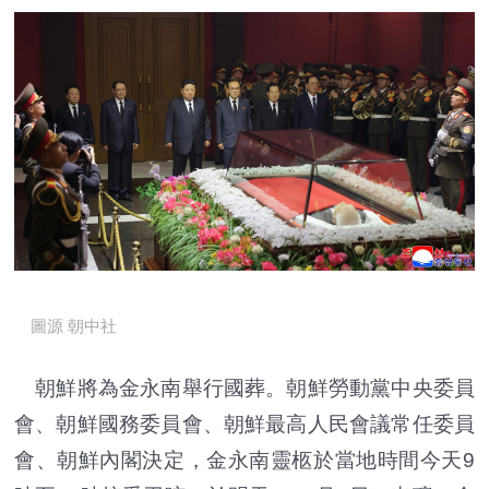
圖源 朝中社
朝鮮將為金永南舉行國葬。朝鮮勞動黨中央委員
會、朝鮮國務委員會、朝鮮最高人民會議常任委員
會、朝鮮內閣決定，金永南靈柩於當地時間今天9