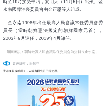
時至19時接受弔唁，於明天（11月5日）出殯。金
永南國葬治喪委員會由金正恩等人組成。
金永南1998年出任最高人民會議常任委員會委
員長（當時朝鮮憲法規定的朝鮮國家元首），
2003年9月連任，2019年4月卸任。
頂圖圖說：朝鮮最高人民會議常任委員會前委員長金永南。
責任編輯：王錦坤
香港商報版權所有，未經書面允許不得使用。