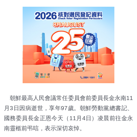
朝鮮最高人民會議常任委員會前委員長金永南11
月3日因病逝世，享年97歲。朝鮮勞動黨總書記、
國務委員長金正恩今天（11月4日）凌晨前往金永
南靈柩前弔唁，表示深切哀悼。