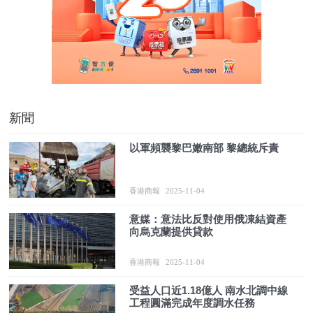
新聞
以軍頻襲黎巴嫩南部 黎總統斥責
香港商報
2025-11-04
意媒：意法比反對使用俄凍結資產
向烏克蘭提供貸款
香港商報
2025-11-04
受益人口近1.18億人 南水北調中線
工程圓滿完成年度調水任務