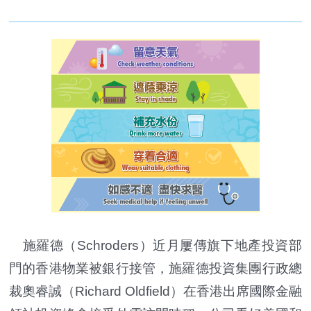
施羅德（Schroders）近月屢傳旗下地產投資部
門的香港物業被銀行接管，施羅德投資集團行政總
裁奧睿誠（Richard Oldfield）在香港出席國際金融