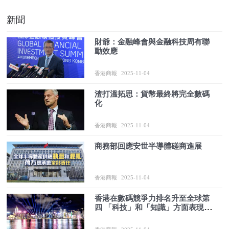
新聞
財爺：金融峰會與金融科技周有聯
動效應
香港商報
2025-11-04
渣打溫拓思：貨幣最終將完全數碼
化
香港商報
2025-11-04
商務部回應安世半導體磋商進展
香港商報
2025-11-04
香港在數碼競爭力排名升至全球第
四 「科技」和「知識」方面表現出
色