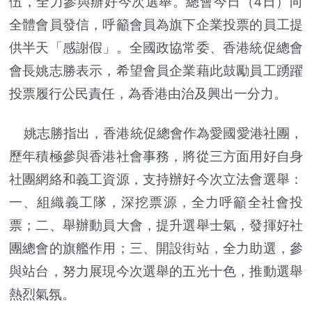
伍，全力參與辦好今次選舉。總會今日（4日）向
全體會員發信，呼籲會員為旗下企業投票的員工提
供半天「感謝假」。全國政協常委、香港統促總會
會長姚志勝表示，希望會員企業藉此鼓勵員工踴躍
投票履行公民責任，為香港由治及興出一分力。
姚志勝指出，香港統促總會作為愛國愛港社團，
歷年積極參與香港社會事務，將從三方面用好自身
社團網絡和義工資源，支持辦好今次立法會選舉：
一、組織義工隊，深挖票源，全力呼籲全社會投
票；二、舉辦動員大會，提升選舉士氣，發揮好社
團總會的旗艦作用；三、開設街站，全力助選，參
與站台，努力展現今次選舉的五光十色，推動選舉
熱烈氣氛。