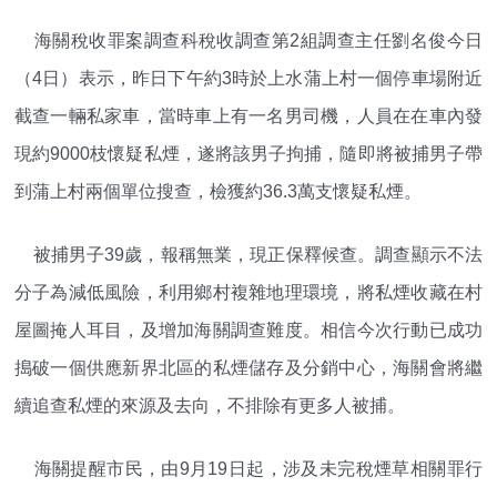
海關稅收罪案調查科稅收調查第2組調查主任劉名俊今日
（4日）表示，昨日下午約3時於上水蒲上村一個停車場附近
截查一輛私家車，當時車上有一名男司機，人員在在車內發
現約9000枝懷疑私煙，遂將該男子拘捕，隨即將被捕男子帶
到蒲上村兩個單位搜查，檢獲約36.3萬支懷疑私煙。
被捕男子39歲，報稱無業，現正保釋候查。調查顯示不法
分子為減低風險，利用鄉村複雜地理環境，將私煙收藏在村
屋圖掩人耳目，及增加海關調查難度。相信今次行動已成功
搗破一個供應新界北區的私煙儲存及分銷中心，海關會將繼
續追查私煙的來源及去向，不排除有更多人被捕。
海關提醒市民，由9月19日起，涉及未完稅煙草相關罪行