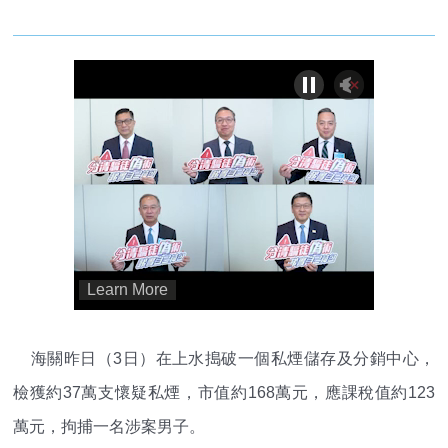
海關昨日（3日）在上水搗破一個私煙儲存及分銷中心，
檢獲約37萬支懷疑私煙，市值約168萬元，應課稅值約123
萬元，拘捕一名涉案男子。