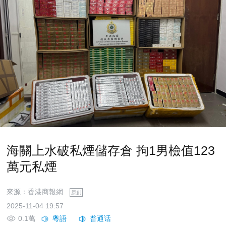
海關上水破私煙儲存倉 拘1男檢值123
萬元私煙
來源：香港商報網
原創
2025-11-04 19:57
0.1萬