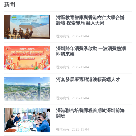
新聞
灣區教育智庫與香港樹仁大學合辦
論壇 探索變局 融入大局
香港商報
2025-11-04
深圳跨年消費季啟動 一波消費熱潮
即將來臨
香港商報
2025-11-04
河套發展署選聘港澳籍高端人才
香港商報
2025-11-04
深港聯合培養課程首期於深圳前海
開班
香港商報
2025-11-04