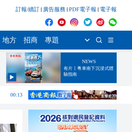
訂報/續訂
廣告服務
PDF電子報
電子報
|
|
|
地方
招商
專題
NEWS
有片丨粵車南下沉浸式體
驗指南
00:13
00:07
23:52
23:32
23:27