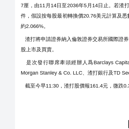
7厘，由11月14日至2036年5月14日止。
件，假設按每股最初轉換價20.76美元計算及
約2.066%。
渣打將申請證券納入倫敦證券交易所國際證券
股上市及買賣。
是次發行聯席牽頭經辦人爲Barclays Capital Inc.、B
Morgan Stanley & Co. LLC、渣打銀行及TD Secu
截至今早11:30，渣打股價報161.4元，微跌0.