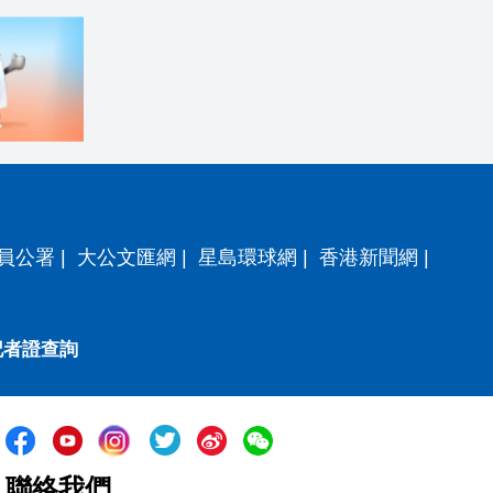
員公署
|
大公文匯網
|
星島環球網
|
香港新聞網
|
記者證查詢
聯絡我們