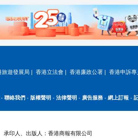
港旅遊發展局
|
香港立法會
|
香港廉政公署
|
香港申訴專
-
聯絡我們
-
版權聲明
-
法律聲明
-
廣告服務
-
網上訂報
-
承印人、出版人：香港商報有限公司