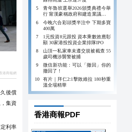
青年魯班選舉2026頒獎典禮今舉
行 甯漢豪稱政府和建造業議會做
好培訓工作
今晚六合彩頭獎半注中 下期多寶
400萬
1元投資8元跟投 資本乘數效應彰
顯 30家港投投資企業排隊IPO
山頂一私家車未遵交規被截查 55
歲司機涉襲警被捕
微信新功能：可以「撤回」你的
撤回了！
香港商報網
有片｜拜仁2:1擊敗維拉 180秒重
溫全場精華
永久後償
息，集資
香港商報PDF
固定利率