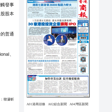
換觸發事
通股股本
行的普通
ional、
：
韓濠昕