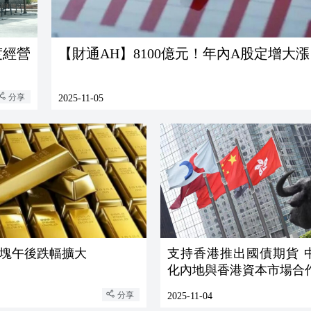
度經營
【財通AH】8100億元！年內A股定增大漲
分享
2025-11-05
塊午後跌幅擴大
支持香港推出國債期貨 中證監深
化內地與香港資本市場合
分享
2025-11-04