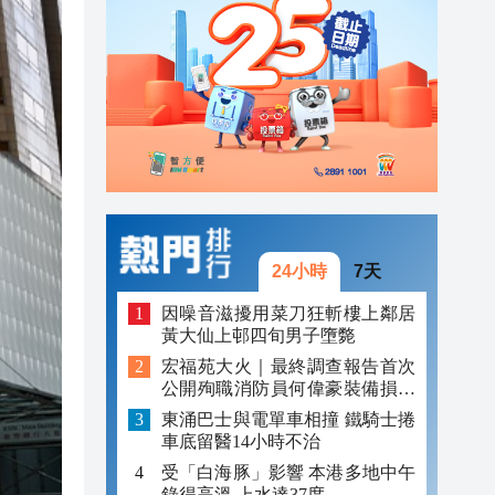
23:13
23:06
23:05
24小時
7天
因噪音滋擾用菜刀狂斬樓上鄰居
黃大仙上邨四旬男子墮斃
宏福苑大火｜最終調查報告首次
公開殉職消防員何偉豪裝備損毀
照片
東涌巴士與電單車相撞 鐵騎士捲
車底留醫14小時不治
受「白海豚」影響 本港多地中午
錄得高溫 上水達37度