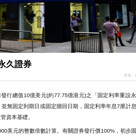
永久證券
來源：
4日發行總值10億美元(約77.75億港元)之「固定利率重設
，並無固定到期日或固定贖回日期，固定利率年息7厘計
監管資本基礎。
00美元的整數倍數計算。有關證券發行價100%，初步