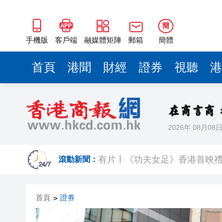
簡
手機版
客戶端
融媒體矩陣
郵箱
簡體
首頁
港聞
財經
證券
視聽
港
2026年 08月08
有片丨《功夫女足》香港首映禮
有片丨王菲迎57歲生日 謝霆鋒
滾動新聞：
港區省級政協聯誼會組織「慶祝
首頁
證券
>
日本前首相撰文批高市早苗 指
有片丨星爺媽咪現身《功夫女足