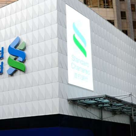
馬尾配白T 美麗明豔
，在湖光山色間大飽「口福+眼福」
河源