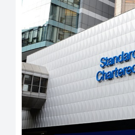
有片丨迪麗熱巴驚喜現身香港 高
超萬名「嘗鮮客」赴河源萬綠湖
央媒省媒灣區媒體採風團走進