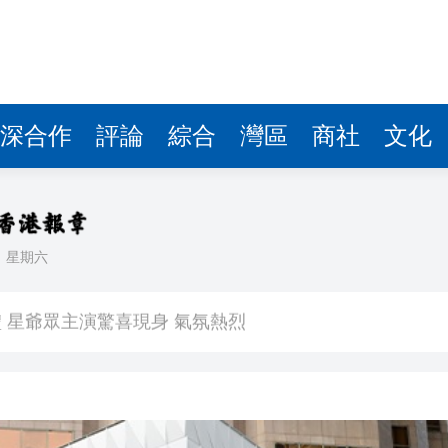
深合作
評論
綜合
灣區
商社
文化
日
星期六
 星爺眾主演驚喜現身 氣氛熱烈
演唱會兩度喊話生日快樂 隔空撒糖
中國共產黨成立105周年名家作品展」觀展活動
其對中日關係處理不當
》謝票場 親切揮手力挺兒子