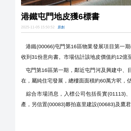
港鐵屯門地皮獲6標書
2025-11-05 15:50:52
原創
港鐵(00066)屯門第16區物業發展項目第一
收到31份意向書。市場估計該地皮價值約12億至
屯門第16區第一期，鄰近屯門河及興建中、目
在，屬純住宅發展，總樓面面積約60萬方呎，估
綜合市場消息，入標公司包括長實(01113)、新地(
產，另信置(00083)夥拍嘉里建設(00683)及鷹君