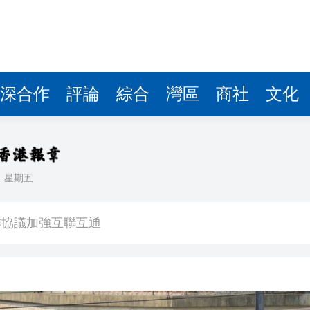
深合作
評論
綜合
灣區
商社
文化
日
星期五
彈，可攜帶核彈頭
作協議加強互聯互通
得低於成本價銷售
剛果（金）禁止出口的產品 股價漲近2%