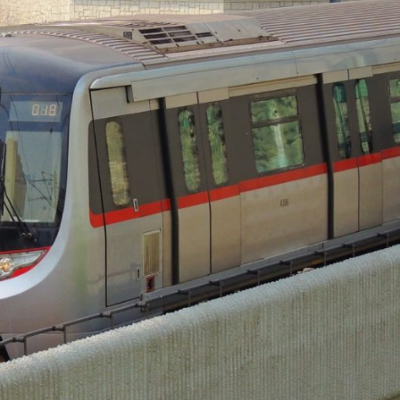
獲逾4倍認購
「粵菜師傅」職業技能大賽在河源開賽
地 造成大量傷亡
麻