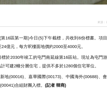
來源：
期(第16區第一期)今日(5)下午截標，共收到6份標書。項
24億元，每方呎樓面地價約2000至4000元。
標於2030年竣工的屯門南延線第16區站。現址為屯門
計可建2幢分層住宅，提供不多於1280個住宅單位。
00016)、嘉華國際(00173)、中國海外(00688)、
(00041)合組財團入標。
(記者 韓商)