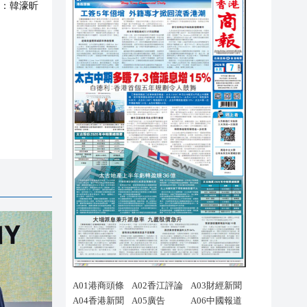
：
韓濠昕