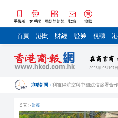
簡
手機版
客戶端
融媒體矩陣
郵箱
簡體
首頁
港聞
財經
證券
視聽
港
2026年 08月07
印度宣布成功試射中程彈道導
滾動新聞：
利雅得航空與中國航信簽署合
光伏硅料八巨頭簽署倡議：不
首頁
財經
>
紫金礦業：旗下相關銅礦不屬於