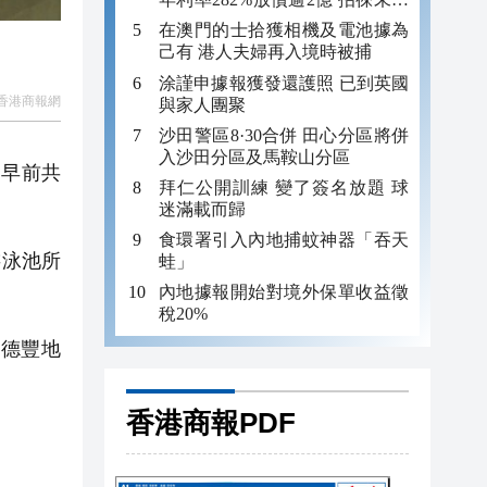
年追數
在澳門的士拾獲相機及電池據為
己有 港人夫婦再入境時被捕
涂謹申據報獲發還護照 已到英國
香港商報網
與家人團聚
沙田警區8·30合併 田心分區將併
入沙田分區及馬鞍山分區
目早前共
拜仁公開訓練 變了簽名放題 球
迷滿載而歸
食環署引入內地捕蚊神器「吞天
游泳池所
蛙」
內地據報開始對境外保單收益徵
稅20%
會德豐地
香港商報PDF