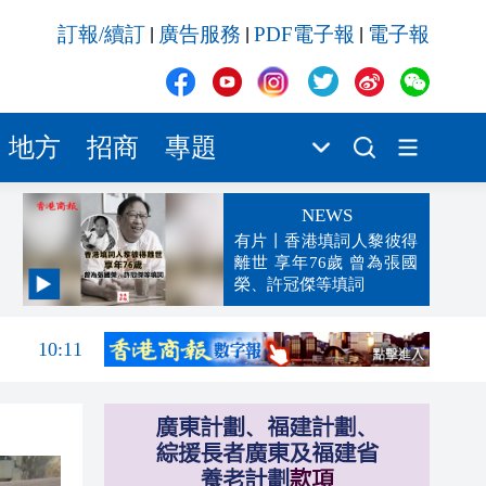
訂報/續訂
廣告服務
PDF電子報
電子報
|
|
|
地方
招商
專題
NEWS
有片丨香港填詞人黎彼得
離世 享年76歲 曾為張國
榮、許冠傑等填詞
10:13
10:11
10:10
10:06