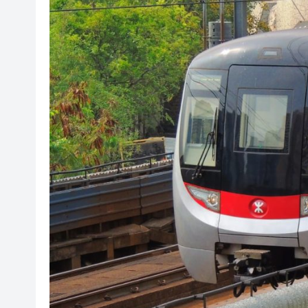
谷歌母公司發債籌250億美元 
香迷糊了!第七屆粵港澳大灣區
也門胡塞武裝稱襲擊政府軍集結
將軍澳反毒品行動 檢11萬元大