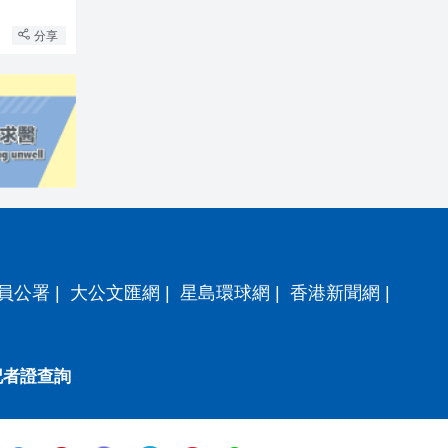
分享
員公署
|
大公文匯網
|
星島環球網
|
香港新聞網
|
記者證查詢