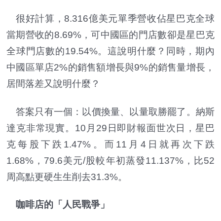
很好計算，8.316億美元單季營收佔星巴克全球
當期營收的8.69%，可中國區的門店數卻是星巴克
全球門店數的19.54%。這說明什麼？同時，期內
中國區單店2%的銷售額增長與9%的銷售量增長，
居間落差又說明什麼？
答案只有一個：以價換量、以量取勝罷了。納斯
達克非常現實。10月29日即財報面世次日，星巴
克每股下跌1.47%。而11月4日就再次下跌
1.68%，79.6美元/股較年初蒸發11.137%，比52
周高點更硬生生削去31.3%。
咖啡店的「人民戰爭」