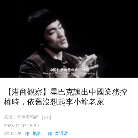
【港商觀察】星巴克讓出中國業務控
權時，依舊沒想起李小龍老家
來源：香港商報網
原創
2025-11-07 15:39
0.1萬