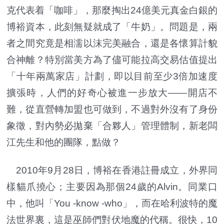
克代表着「咖啡」，那麼掏出24億美元真金白銀的
博裕資本，此刻無疑就成了「牛奶」。問題是，兩
者之間究竟是相濡以沫完美融合，還是各懷算計貌
合神離？特別當美方為了儘可能拉高交易估值提出
「十年兩萬家店」計劃，即以目前至少3倍加速度
擴張時，人們的好奇心被進一步放大——開店不
難，從直營轉加盟也可做到，不過對外沒有了身份
象徵，對內勢必拋棄「合夥人」管理體制，新老闆
江先生和他的團隊，點做？
2010年9月28日，博裕在香港註冊成立，外界同
樣貓爪撓心；主要因為那個24歲的Alvin。同業口
中，他叫「You -know -who」，而在哈利波特的魔
法世界裏，這是巫師們對伏地魔的代稱。很快，10