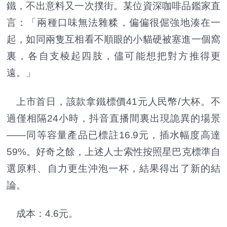
鐵，不出意料又一次撲街。某位資深咖啡品鑑家直
言：「兩種口味無法雜糅，偏偏很倔強地湊在一
起，如同兩隻互相看不順眼的小貓硬被塞進一個窩
裏，各自支棱起四肢，儘可能想把對方推得更
遠。」
上市首日，該款拿鐵標價41元人民幣/大杯。不
過僅相隔24小時，抖音直播間裏出現詭異的場景
——同等容量產品已標註16.9元，插水幅度高達
59%。好奇之餘，上述人士索性按照星巴克標準自
選原料、自力更生沖泡一杯，結果得出了新的結
論。
成本：4.6元。