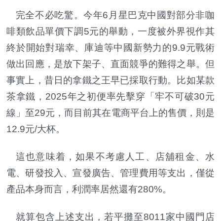
完全不必吃驚。今年6月星巴克中國對部分非咖
啡類飲品單價下調5元的舉動，一度被外界視作其
終於開始對瑞幸、庫迪等中國新勢力的9.9元戰術
做出回應，是放下架子、直面競爭的難得之舉。但
事實上，昔日的拿鐵之王早已採取行動。比如某款
茶拿鐵，2025年之初便率先擊穿「牢不可破30元
線」至29元，而目前其在電商平台上的售價，則是
12.9元/大杯。
這也意味着，如果不考慮人工、店舖租金、水
電、研發投入、宣發廣告、管理費用等支出，僅從
產品本身而言，利潤率居然還有280%。
就算包含上述支出，若平攤至8011家中國門店