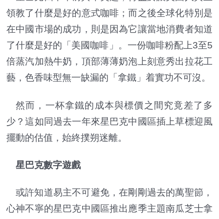
領教了什麼是好的意式咖啡；而之後全球化特別是
在中國市場的成功，則是因為它讓當地消費者知道
了什麼是好的「美國咖啡」。一份咖啡粉配上3至5
倍蒸汽加熱牛奶，頂部薄薄奶泡上刻意秀出拉花工
藝，色香味型無一缺漏的「拿鐵」着實功不可沒。
然而，一杯拿鐵的成本與標價之間究竟差了多
少？這如同過去一年來星巴克中國區插上草標迎風
擺動的估值，始終撲朔迷離。
星巴克數字遊戲
或許知道易主不可避免，在剛剛過去的萬聖節，
心神不寧的星巴克中國區推出應季主題南瓜芝士拿