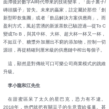
面滯後於數字AI時代帶來的技術變革，「面子裏子/
磚頭腦子」皆失。未來的贏家，註定屬於那些「創
新型即飲集團」或者「飲品解決方案供應商」。而
盈利方式，風起雲湧的新派茶飲已驗證過—從To C
變成To B，與其中杯、大杯、超大杯一杯又一杯，
不如豆子、糖漿外加層出不窮的添加物，控制一切
源頭，再從精確到厘米級的供應鏈中榨出每個子。
這，顯然是對傳統可口可樂公司商業模式的跳維
升級。
李小龍和江先生
在甜蜜區呆了太久的星巴克，恐力有不逮。
2018年，他們就把有關豆子的生意賣給雀巢。甚