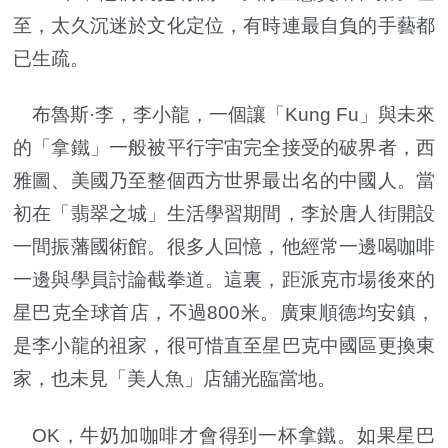
至，太久沉迷於文化定位，有時連最自負的手藝都
已生疏。
布魯斯·李，李小龍，一個讓「Kung Fu」與未來
的「拿鐵」一般被平行宇宙完全接受的破界者，西
雅圖、美國乃至整個西方世界最出名的中國人。當
初在「翡翠之城」生活學習期間，李於唐人街開設
一間振藩國術館。很多人回憶，他經常一邊喝咖啡
一邊與學員討論截拳道。這裏，距派克市場後來的
星巴克全球首店，不過800米。廣東順德均安鎮，
是李小龍的祖家，很可惜直至星巴克中國區更換東
家，也未見「美人魚」店舖光臨當地。
OK，牛奶加咖啡才會得到一杯拿鐵。如果星巴