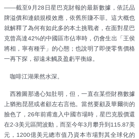
——截至9月28日星巴克財報的最新數據，依託品
牌溢價和連鎖規模效應，依舊所賺不菲。這大概也
就解釋了為何有如此多的本土挑戰者，在面對星巴
克曾高達42%的中國區市佔率時，仍會生出「王侯
將相，寧有種乎」的心態；也說明了即便零售價格
一再下探，卻遠未觸及盈虧平衡線。
咖啡江湖果然水深。
西雅圖那邊心知肚明，但，一直在某些財務數據
上猶抱琵琶或者顧左右言他。當然要顧及華爾街的
臉色了，26年前甫進入中國市場時，星巴克股價還
在2-3美元區間波動，而至今年3月攀升到115.87美
元，1200億美元總市值乃資本市場對其全球化的