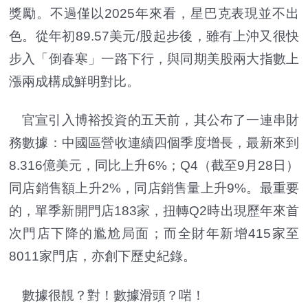
獎勵。不過僅以2025年來看，星巴克表現並不出
色。從年初89.57美元/股起步後，雖有上沖又很快
步入「倒春寒」一路下行，與同期美股兩大指數上
漲兩成構成鮮明對比。
官宣引入博裕投資的五天前，其公布了一連串財
務數據：中國區營收連續四個季度增長，最新來到
8.316億美元，同比上升6%；Q4（截至9月28日）
同店銷售額上升2%，同店銷售量上升9%。最重要
的，單季新開門店183家，扭轉Q2時出現歷年來首
次門店下降的尷尬局面；而全財年新增415家至
8011家門店，亦創下歷史紀錄。
數據很靚？對！數據滑頭？啱！