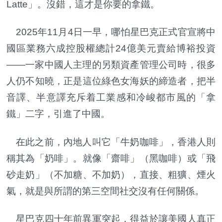
Latte」。沒錯，這才是你要的拿鐵。
2025年11月4日一早，哪怕星巴克正式官宣將中
國區業務六成控股權總計24億美元賣給博裕投資
——一家中國人主理的另類資產管理公司時，很多
人仍不知曉，正是這位綠色女海妖的締造者，把半
音譯、半意譯充斥着工業感和冷峻都市風的「拿
鐵」二字，引進了中國。
在此之前，內地人叫它「牛奶咖啡」，香港人則
稱其為「奶啡」。就像「齋啡」（黑咖啡）或「飛
砂走奶」（不加糖、不加奶），直接、粗獷、煙火
氣，就是與所謂的第三空間社交沒有任何關係。
星巴克四十年前異軍突起，得益於讓美國人真正