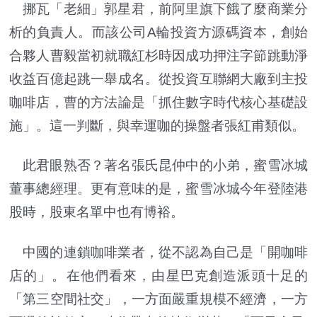
挪瓦「老細」郭星君，前阿里旗下餓了麼商業分
析的負責人。而該公司A輪投資方源碼資本，創始
合夥人曹毅當初就職紅杉時因成功押注字節跳動淨
收益百億起跳一舉成名。從投資互聯網大廠到主投
咖啡店，曹的方法論是「抓住數字時代核心基礎設
施」。這一判斷，與幸運咖的操盤者張紅甫類似。
此君眼熟否？著名張氏昆仲中的小弟，蜜雪冰城
董事總經理。更有意味的是，蜜雪冰城今年登陸港
股時，股東名單中也有博裕。
中國的連鎖咖啡業者，從不認為自己是「開咖啡
店的」。在他們看來，由星巴克創造派頭十足的
「第三空間社交」，一方面嚴重規模不經濟，一方