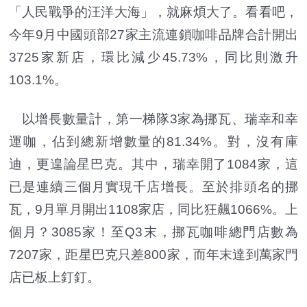
「人民戰爭的汪洋大海」，就麻煩大了。看看吧，
今年9月中國頭部27家主流連鎖咖啡品牌合計開出
3725家新店，環比減少45.73%，同比則激升
103.1%。
以增長數量計，第一梯隊3家為挪瓦、瑞幸和幸
運咖，佔到總新增數量的81.34%。對，沒有庫
迪，更遑論星巴克。其中，瑞幸開了1084家，這
已是連續三個月實現千店增長。至於排頭名的挪
瓦，9月單月開出1108家店，同比狂飆1066%。上
個月？3085家！至Q3末，挪瓦咖啡總門店數為
7207家，距星巴克只差800家，而年末達到萬家門
店已板上釘釘。