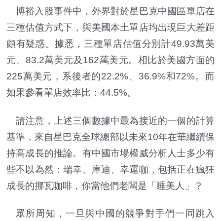
博裕入股事件中，外界對於星巴克中國區單店在
三種估值方式下，與美國本土單店均出現巨大差距
頗有疑惑。據悉，三種單店估值分別計49.93萬美
元、83.2萬美元及162萬美元。相比於美國方面的
225萬美元，系後者的22.2%、36.9%和72%。而
如果參看單店效率比：44.5%。
請注意，上述三個數據中最為接近的一個的計算
基準，來自星巴克全球總部以未來10年在華繼續保
持高成長的推論。有中國市場權威分析人士多少有
些不以為然：瑞幸、庫迪、幸運咖，包括正在瘋狂
成長的挪瓦咖啡，你當他們老闆是「睡美人」？
眾所周知，一旦與中國的競爭對手們一同跳入