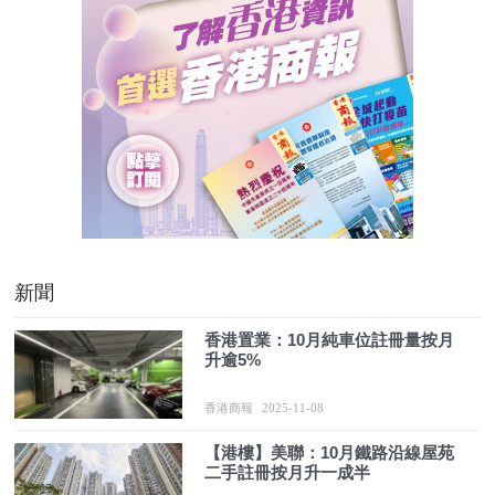
新聞
香港置業：10月純車位註冊量按月
升逾5%
香港商報
2025-11-08
【港樓】美聯：10月鐵路沿線屋苑
二手註冊按月升一成半