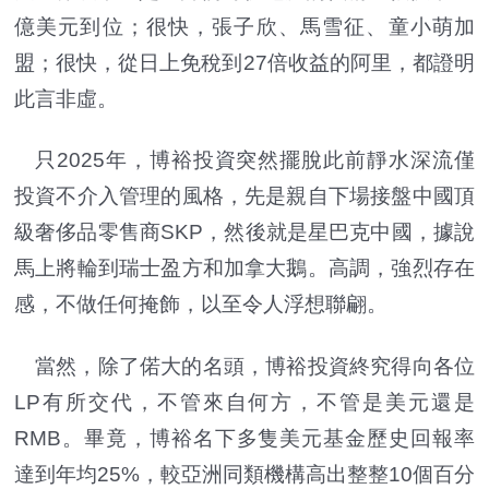
億美元到位；很快，張子欣、馬雪征、童小萌加
盟；很快，從日上免稅到27倍收益的阿里，都證明
此言非虛。
只2025年，博裕投資突然擺脫此前靜水深流僅
投資不介入管理的風格，先是親自下場接盤中國頂
級奢侈品零售商SKP，然後就是星巴克中國，據說
馬上將輪到瑞士盈方和加拿大鵝。高調，強烈存在
感，不做任何掩飾，以至令人浮想聯翩。
當然，除了偌大的名頭，博裕投資終究得向各位
LP有所交代，不管來自何方，不管是美元還是
RMB。畢竟，博裕名下多隻美元基金歷史回報率
達到年均25%，較亞洲同類機構高出整整10個百分