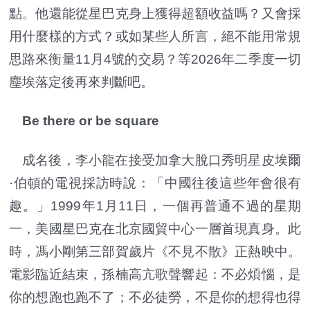
點。他還能從星巴克身上獲得超額收益嗎？又會採
用什麼樣的方式？或如某些人所言，絕不能用常規
思路來衡量11月4號的交易？等2026年二季度一切
塵埃落定後再來判斷吧。
Be there or be square
成名後，李小龍在接受加拿大脫口秀明星皮埃爾
·伯頓的電視採訪時說：「中國往後這些年會很有
趣。」1999年1月11日，一個再普通不過的星期
一，美國星巴克在北京國貿中心一層首現真身。此
時，馮小剛第三部賀歲片《不見不散》正熱映中。
電影臨近結束，孫楠高亢歌聲響起：不必煩惱，是
你的想跑也跑不了；不必徒勞，不是你的想得也得