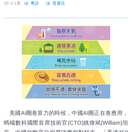
0.1萬
美國AI圈卷算力的時候，中國AI圈正在卷應用，
螞蟻數科國際首席技術官(CTO)姚偉斌(William)坦