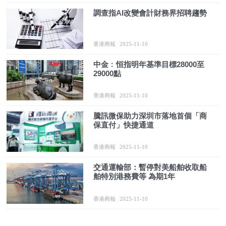
調查指AI改變會計財務界招聘趨勢
香港商報
2025-11-10
中金﹕恒指明年基準目標28000至
29000點
香港商報
2025-11-10
騰訊微保助力深圳市落地首個「商
保直付」快捷通道
香港商報
2025-11-10
交通運輸部：暫停對美船舶收取船
舶特別港務費等 為期1年
香港商報
2025-11-10