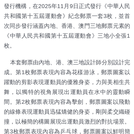
發行機構，在2025年11月9日正式發行《中華人民
共和國第十五屆運動會》紀念郵票一套3枚，並首
次同步發行涵蓋內地、香港、澳門三地郵票元素的
《中華人民共和國第十五屆運動會》三地小全張1
枚。
本套郵票由內地、港、澳三地設計師分別設計完
成。第1枚郵票表現內容為花樣游泳，郵票圖案以
躍動的剪影表現運動員的優雅身姿，力與美相生共
舞，以獨特的視角展現出運動員在水中的靈動瞬
間。第2枚郵票表現內容為擊劍，郵票圖案以飛動
的線條表現運動員迅猛矯健的身姿，剛與柔交織碰
撞，以極簡的構圖展現出運動員激烈的對抗場景。
第3枚郵票表現內容為乒乓球，郵票圖案以鮮明簡