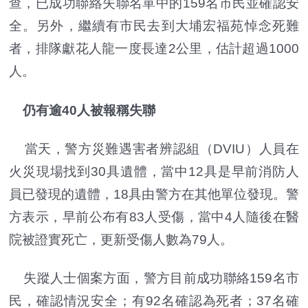
查，已成功聯絡失聯名單中的159名市民並確認安
全。另外，繼續有市民去到大埔宏福苑悼念死難
者，排隊獻花人龍一度長達2公里，估計超過1000
人。
仍有逾40人被報稱失聯
當天，警方災難遇害者辨認組（DVIU）人員在
火災現場找到30具遺體，當中12具是早前消防人
員已發現的遺體，18具由警方在其他單位發現。警
方表示，早前公布有83人受傷，當中4人隨後在醫
院被證實死亡，更新受傷人數為79人。
失蹤人士個案方面，警方目前成功聯絡159名市
民，確認情況安全；有92名確認為死者；37名確