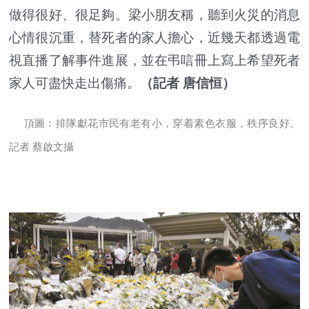
做得很好、很足夠。梁小朋友稱，聽到火災的消息
心情很沉重，替死者的家人擔心，近幾天都透過電
視直播了解事件進展，並在弔唁冊上寫上希望死者
家人可盡快走出傷痛。
（記者 唐信恒）
頂圖：排隊獻花市民有老有小，穿着素色衣服，秩序良好。
記者 蔡啟文攝