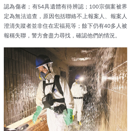
認為傷者；有54具遺體有待辨認；100宗個案被界
定為無法追查，原因包括聯絡不上報案人、報案人
澄清失蹤者並非住在宏福苑等；餘下仍有40多人被
報稱失聯，警方會盡力尋找，確認他們的情況。