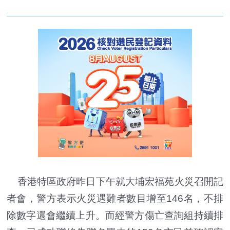
香港特區政府昨日下午就大埔宏福苑火災召開記
者會，警方表示火災遇難者數目增至146名，不排
除數字還會繼續上升。而經警方傷亡查詢組持續排