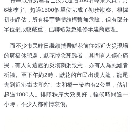
特區政府房屋署已投入超過100名專業人員，對
6棟樓宇、超過1500個單位完成了初步勘察。根據
初步評估，所有樓宇整體結構暫無危險，但有部分
單位損毀較嚴重，已聯絡緊急維修承建商處理。
而不少市民昨日繼續攜帶鮮花前往鄰近火災現場
的廣福休憩處，獻花悼念死難者，其間有人傷心痛
哭，有人向遠處的災場鞠躬致意，亦有人為死難者
祈禱。至下午約2時，獻花的市民出現人龍，龍尾
去到近港鐵太和站、太和橋一帶約有2公里，估計
超過1000人。排隊秩序大致良好，輪候時間逾一
小時，不少人都神情哀傷。