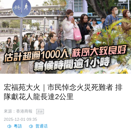
宏福苑大火｜市民悼念火災死難者 排
隊獻花人龍長達2公里
來源：香港商報
原創
2025-12-01 09:35