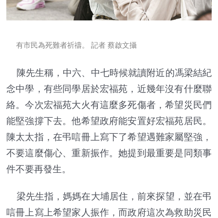
有市民為死難者祈禱。 記者 蔡啟文攝
陳先生稱，中六、中七時候就讀附近的馮梁結紀
念中學，有些同學居於宏福苑，近幾年沒有什麼聯
絡。今次宏福苑大火有這麼多死傷者，希望災民們
能堅強撐下去。他希望政府能安置好宏福苑居民。
陳太太指，在弔唁冊上寫下了希望遇難家屬堅強，
不要這麼傷心、重新振作。她提到最重要是同類事
件不要再發生。
梁先生指，媽媽在大埔居住，前來探望，並在弔
唁冊上寫上希望家人振作，而政府這次為救助災民