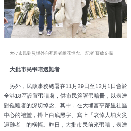
大批市民到災場外向死難者獻花悼念。 記者 蔡啟文攝
大批市民弔唁遇難者
另外，民政事務總署在11月29日至12月1日會於
全港18區設置弔唁處，供市民簽署弔唁冊，以表達
對罹難者的深切悼念。其中，在大埔富亨鄰里社區
中心的禮堂，掛上白底黑字、寫上「哀悼大埔火災
遇難者」的橫幅。昨日，大批市民前來弔唁，表達