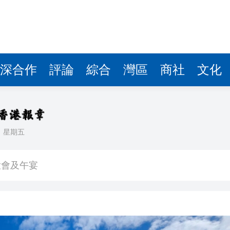
深合作
評論
綜合
灣區
商社
文化
日
星期五
裔青年 考察雲南聚焦文化傳承與現代產業
大會及午宴
治 闡述香港共建「一帶一路」的戰略角色與部署
」研討會2026
徵稅並非新政策 無需過度解讀