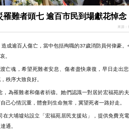
火災罹難者頭七 逾百市民到場獻花悼念
來源：
，
造成逾百人傷亡，當中包括殉職的37歲消防員何偉豪。
默哀。
渡亡魂，
希望死難者安息、傷者盡快康復，早日走出
花，秩序大致良好。
念，
為罹難者和傷者祈禱。她們認識一對居於宏福苑的
言自己心情沉重，
體會到生命無常，冀望死者一路好走。
司在大埔墟站設立「
宏福苑居民支援站」，提供免費充
八達通。