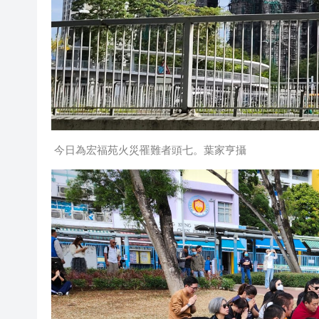
今日為宏福苑火災罹難者頭七。葉家亨攝