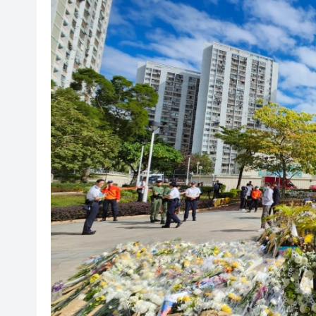
本港截至7月底外匯儲備資產增至
有片丨泰國校園槍擊案致7死15
滙豐上調香港今年GDP預測至4.