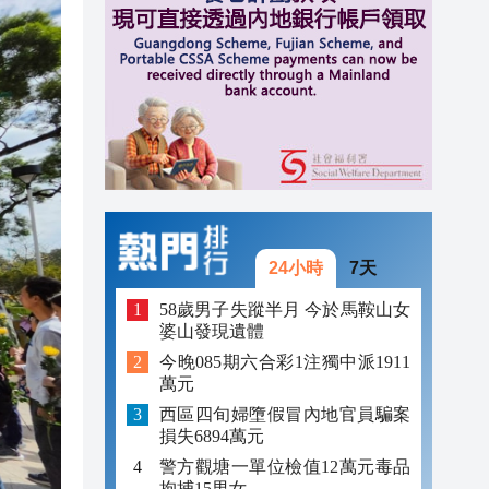
17:57
17:13
17:11
24小時
7天
58歲男子失蹤半月 今於馬鞍山女
婆山發現遺體
今晚085期六合彩1注獨中派1911
萬元
西區四旬婦墮假冒內地官員騙案
損失6894萬元
警方觀塘一單位檢值12萬元毒品
拘捕15男女