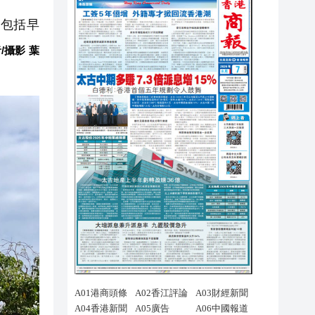
，包括早
/攝影 葉