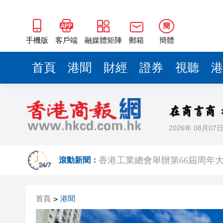
簡
手機版
客戶端
融媒體矩陣
郵箱
簡體
首頁
港聞
財經
證券
視聽
港
2026年 08月07
「龍匯100」連繫全球傑出華
香港工業總會舉辦第66屆周年
滾動新聞：
廠商會邀「一帶一路」專員何力
首頁
港聞
>
「構建照顧者友善職場與企業未來
國家稅務總局：對境外保險收益