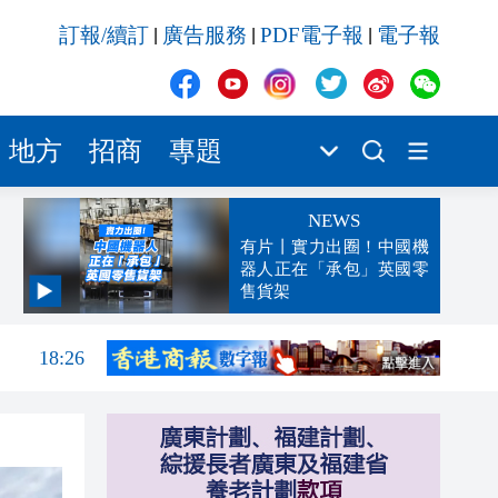
訂報/續訂
廣告服務
PDF電子報
電子報
|
|
|
地方
招商
專題
NEWS
有片丨實力出圈！中國機
器人正在「承包」英國零
售貨架
18:33
18:26
18:20
18:16
18:01