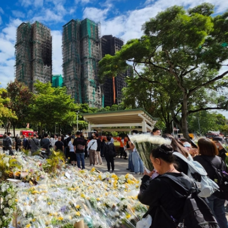
4478億美元
傷 槍手為初中生 在教室飲彈身亡
5%