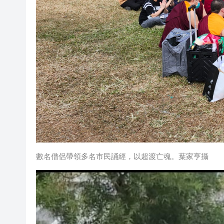
數名僧侶帶領多名市民誦經，以超渡亡魂。葉家亨攝