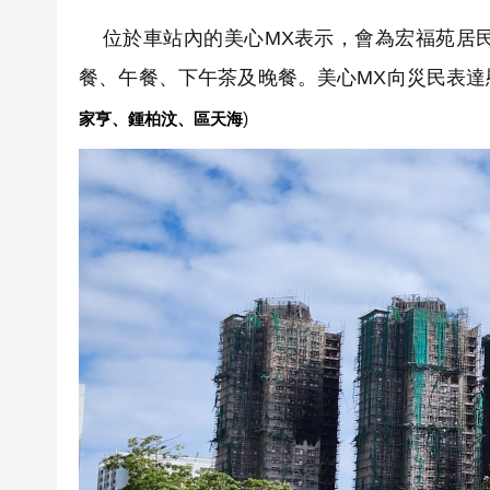
位於車站內的美心MX表示，會為宏福苑居
餐、午餐、
下午茶及晚餐。美心MX向災民表達
家亨、鍾柏汶、區天海
)