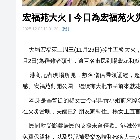
宏福苑大火 | 今日為宏福苑
2025-12-02 13:01:20
原創
大埔宏福苑上周三(11月26日)發生五級大火
月2日)為罹難者頭七，逾百名市民到場獻花和
港商記者現場所見，數名僧侶帶領誦經，超
感。
宏福苑對開公園，繼續有大批市民前來獻
本身是基督徒的楊女士今早與黃小姐前來悼
在火災當晚，夫婦已到朋友家暫住。楊女士直
民間對受影響居民的支援未曾停歇。港鐵公
免費保溫杯，
以及登記補發樂悠咭和殘疾人士