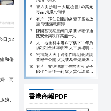
警方尖沙咀一大廈檢值140萬元
毒品 拘捕六旬婦
有片〡拜仁公開訓練 變了簽名放
香港商報網
題 球迷滿載而歸
陳國基視察皇崗口岸 要求確保通
關安全與秩序萬無一失
今日(
12
太古地產料本港寫字樓下半年負
續租租金比率收窄 太古廣場明年
轉正
宏福苑大火｜跨部門專組最終調
悲痛和傷
查報告公開 火災或為未熄滅煙頭
引發
有片｜黎彼得離世未留遺言 兒子
陪伴至最後一刻 家人冀低調處理
後事
夫婦，
而
香港商報PDF
電服務、